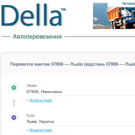
Четвер
Перевезти вантаж 07806 — Львів (відстань 07806 — Льв
Звідки
A
+
Додати пункт
Куди
B
+
Додати пункт