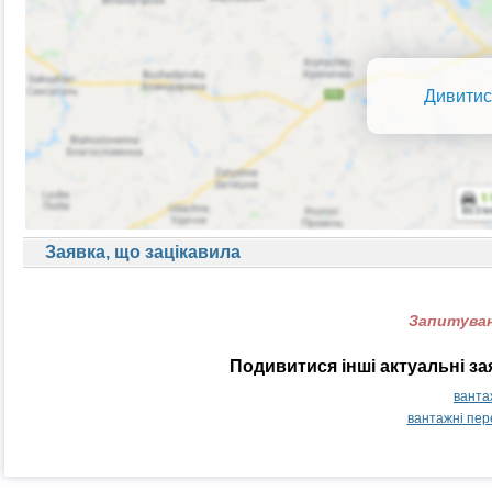
Дивитис
Заявка, що зацікавила
Запитуван
Подивитися інші актуальні з
ванта
вантажні пер