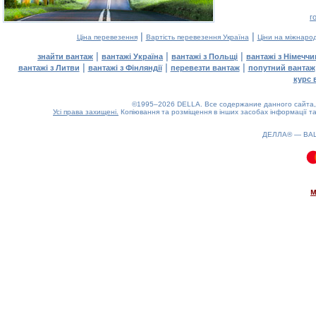
г
|
|
Ціна перевезення
Вартість перевезення Україна
Ціни на міжнаро
|
|
|
знайти вантаж
вантажі Україна
вантажі з Польщі
вантажі з Німечч
|
|
|
вантажі з Литви
вантажі з Фінляндії
перевезти вантаж
попутний вантаж
курс 
©1995–2026 DELLA. Все содержание данного сайта, 
Усі права захищені.
Копіювання та розміщення в інших засобах інформації та
ДЕЛЛА® —
ВА
0.15(aws3)
060826-14:11:05
м