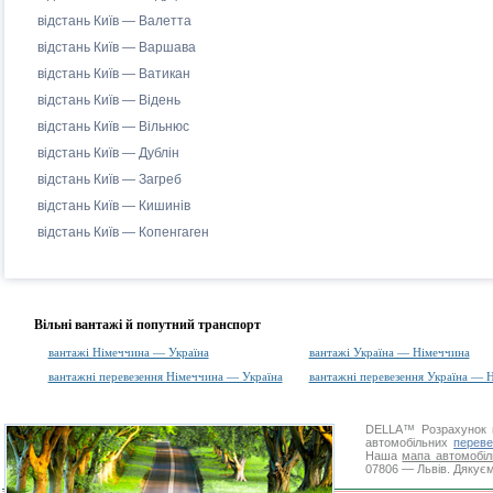
відстань Київ — Валетта
відстань Київ — Варшава
відстань Київ — Ватикан
відстань Київ — Відень
відстань Київ — Вільнюс
відстань Київ — Дублін
відстань Київ — Загреб
відстань Київ — Кишинів
відстань Київ — Копенгаген
Вільні вантажі й попутний транспорт
вантажі Німеччина — Україна
вантажі Україна — Німеччина
вантажні перевезення Німеччина — Україна
вантажні перевезення Україна — 
DELLA™
Розрахунок 
автомобільних
переве
Наша
мапа автомобіл
07806 — Львів. Дякуєм