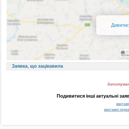
Дивитис
Заявка, що зацікавила
Запитуван
Подивитися інші актуальні за
вантаж
вантажні пере