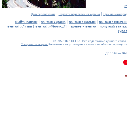
г
|
|
Ціна перевезення
Вартість перевезення Україна
Ціни на міжнаро
|
|
|
знайти вантаж
вантажі Україна
вантажі з Польщі
вантажі з Німечч
|
|
|
вантажі з Литви
вантажі з Фінляндії
перевезти вантаж
попутний вантаж
курс 
©1995–2026 DELLA. Все содержание данного сайта, 
Усі права захищені.
Копіювання та розміщення в інших засобах інформації та
ДЕЛЛА® —
ВА
0.17(aws3)
070826-12:25:11
м