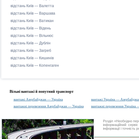
відстань Київ — Валетта
відстань Київ — Варшава
відстань Київ — Ватикан
відстань Київ — Відень
відстань Київ — Вільнюс
відстань Київ — Дублін
відстань Київ — Загреб
відстань Київ — Кишинів
відстань Київ — Копенгаген
Вільні вантажі й попутний транспорт
вантажі Азербайджан — Україна
вантажі Україна — Азербайджа
вантажні перевезення Азербайджан — Україна
вантажні перевезення Україна
Розділ «Необхідно пе
інформаційний серві
інформації і точність 