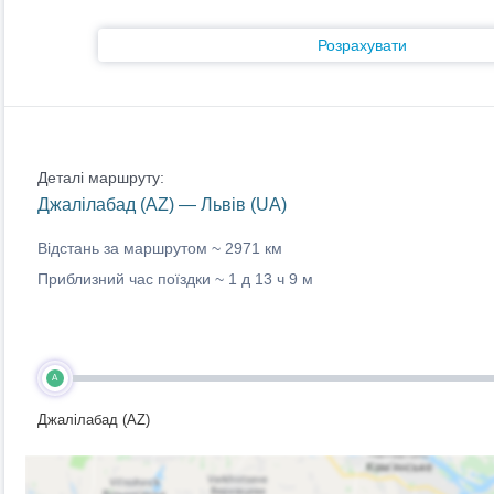
Розрахувати
Деталі маршруту:
Джалілабад (AZ) — Львів (UA)
Відстань за маршрутом ~
2971 км
Приблизний час поїздки ~
1 д 13 ч 9 м
A
Джалілабад (AZ)