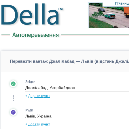
П'ятниц
Перевезти вантаж Джалілабад — Львів (відстань Джал
Звідки
A
+
Додати пункт
Куди
B
+
Додати пункт