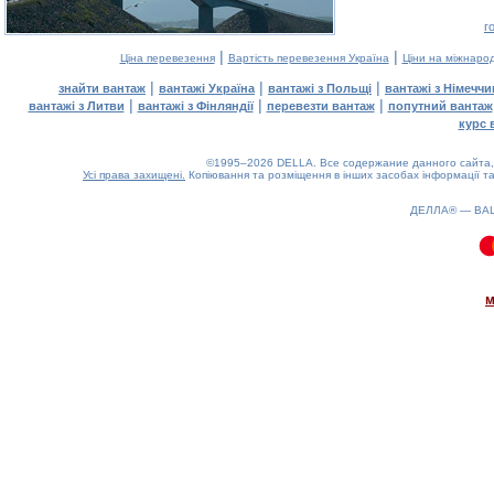
г
|
|
Ціна перевезення
Вартість перевезення Україна
Ціни на міжнаро
|
|
|
знайти вантаж
вантажі Україна
вантажі з Польщі
вантажі з Німечч
|
|
|
вантажі з Литви
вантажі з Фінляндії
перевезти вантаж
попутний вантаж
курс 
©1995–2026 DELLA. Все содержание данного сайта, 
Усі права захищені.
Копіювання та розміщення в інших засобах інформації та
ДЕЛЛА® —
ВА
0.11(aws4)
070826-07:37:22
м