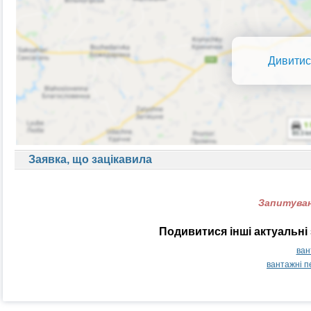
Дивитис
Заявка, що зацікавила
Запитуван
Подивитися інші актуальні 
ван
вантажні п