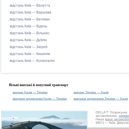
відстань Київ — Валетта
відстань Київ — Варшава
відстань Київ — Ватикан
відстань Київ — Відень
відстань Київ — Вільнюс
відстань Київ — Дублін
відстань Київ — Загреб
відстань Київ — Кишинів
відстань Київ — Копенгаген
Вільні вантажі й попутний транспорт
вантажі Італія — Україна
вантажі Україна — Італія
вантажні перевезення Італія — Україна
вантажні перевезення Україна — Італія
DELLA™
Розрахунок 
автомобільних
переве
Наша
мапа автомобіл
98071 — Київ. Дякуємо 