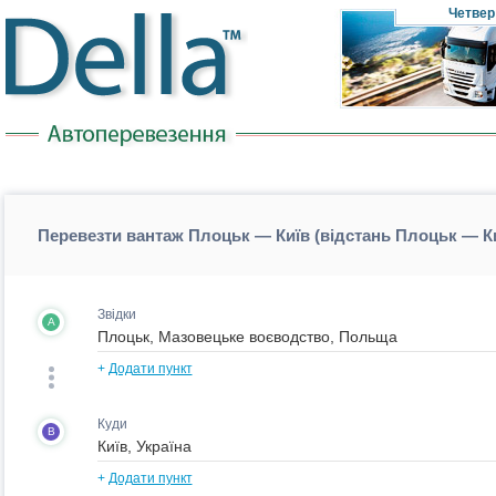
Четвер
Перевезти вантаж Плоцьк — Київ (відстань Плоцьк — К
Звідки
A
+
Додати пункт
Куди
B
+
Додати пункт