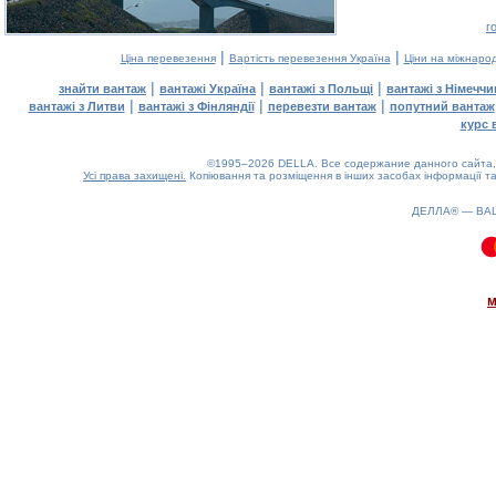
г
|
|
Ціна перевезення
Вартість перевезення Україна
Ціни на міжнаро
|
|
|
знайти вантаж
вантажі Україна
вантажі з Польщі
вантажі з Німечч
|
|
|
вантажі з Литви
вантажі з Фінляндії
перевезти вантаж
попутний вантаж
курс 
©1995–2026 DELLA. Все содержание данного сайта, 
Усі права захищені.
Копіювання та розміщення в інших засобах інформації та
ДЕЛЛА® —
ВА
0.11(aws3)
060826-11:46:58
м