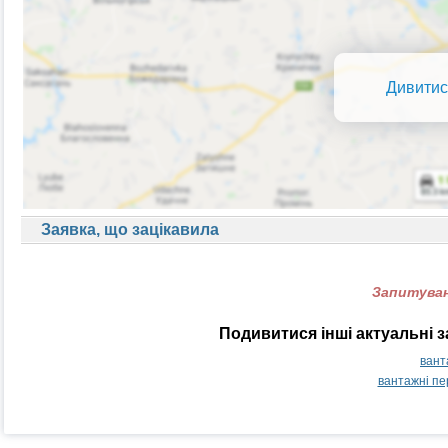
Дивитис
Заявка, що зацікавила
Запитуван
Подивитися інші актуальні 
вант
вантажні п