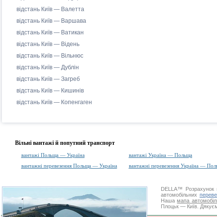
відстань Київ — Валетта
відстань Київ — Варшава
відстань Київ — Ватикан
відстань Київ — Відень
відстань Київ — Вільнюс
відстань Київ — Дублін
відстань Київ — Загреб
відстань Київ — Кишинів
відстань Київ — Копенгаген
Вільні вантажі й попутний транспорт
вантажі Польща — Україна
вантажі Україна — Польща
вантажні перевезення Польща — Україна
вантажні перевезення Україна — Пол
DELLA™
Розрахунок 
автомобільних
переве
Наша
мапа автомобіл
Плоцьк — Київ. Дякуєм