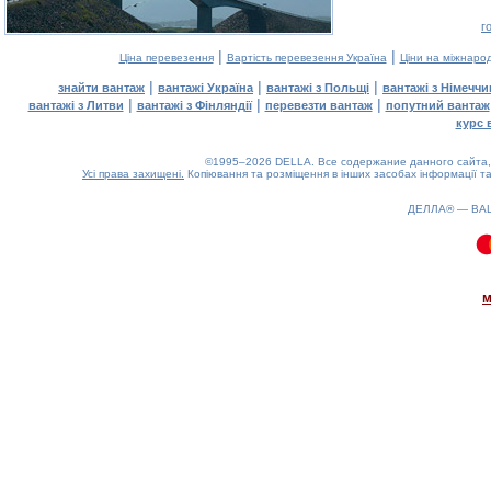
г
|
|
Ціна перевезення
Вартість перевезення Україна
Ціни на міжнаро
|
|
|
знайти вантаж
вантажі Україна
вантажі з Польщі
вантажі з Німечч
|
|
|
вантажі з Литви
вантажі з Фінляндії
перевезти вантаж
попутний вантаж
курс 
©1995–2026 DELLA. Все содержание данного сайта, 
Усі права захищені.
Копіювання та розміщення в інших засобах інформації та
ДЕЛЛА® —
ВА
0.18(aws2)
060826-11:51:10
м