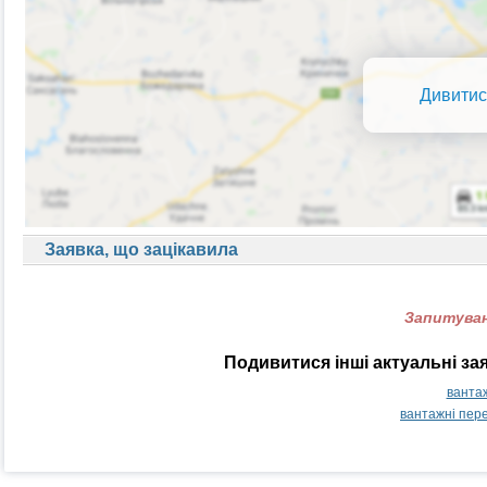
Дивитис
Заявка, що зацікавила
Запитуван
Подивитися інші актуальні за
вантаж
вантажні пер