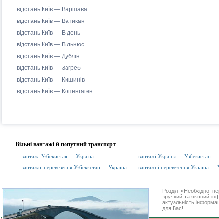
відстань Київ — Варшава
відстань Київ — Ватикан
відстань Київ — Відень
відстань Київ — Вільнюс
відстань Київ — Дублін
відстань Київ — Загреб
відстань Київ — Кишинів
відстань Київ — Копенгаген
Вільні вантажі й попутний транспорт
вантажі Узбекистан — Україна
вантажі Україна — Узбекистан
вантажні перевезення Узбекистан — Україна
вантажні перевезення Україна — 
Розділ «Необхідно п
зручний та якісний ін
актуальність інформаці
для Вас!