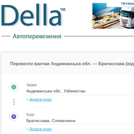
Четвер
Перевезти вантаж Андижанська обл. — Братислава (ві
Звідки
A
+
Додати пункт
Куди
B
+
Додати пункт