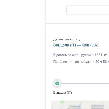
Деталі маршруту:
Ваццола (IT) — Київ (UA)
Відстань за маршрутом ~
1881 км
Приблизний час поїздки ~
20 ч 56 
A
Ваццола (IT)