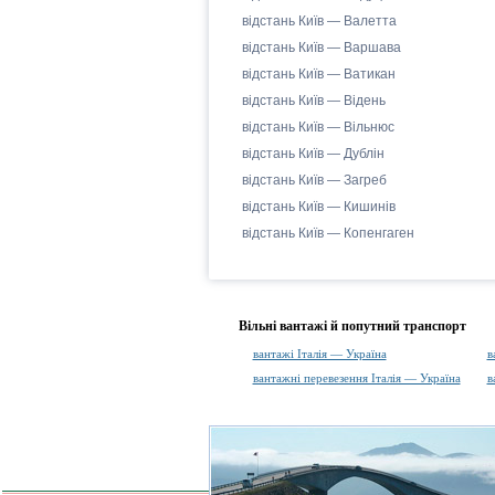
відстань Київ — Валетта
відстань Київ — Варшава
відстань Київ — Ватикан
відстань Київ — Відень
відстань Київ — Вільнюс
відстань Київ — Дублін
відстань Київ — Загреб
відстань Київ — Кишинів
відстань Київ — Копенгаген
Вільні вантажі й попутний транспорт
вантажі Італія — Україна
в
вантажні перевезення Італія — Україна
в