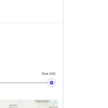
Київ (UA)
B