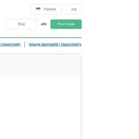
Україна
укр
Вхід
або
Реєстрація
 транспорт
пошук вантажів і транспорту