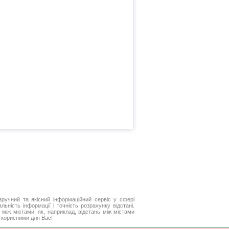
ручний та якісний інформаційний сервіс у сфері
ьність інформації і точність розрахунку відстані.
між містами, як, наприклад, відстань між містами
и корисними для Вас!