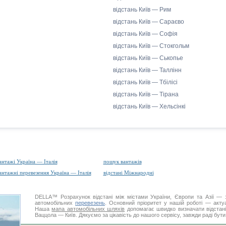
відстань Київ — Рим
відстань Київ — Сараєво
відстань Київ — Софія
відстань Київ — Стокгольм
відстань Київ — Ськопье
відстань Київ — Таллінн
відстань Київ — Тбілісі
відстань Київ — Тірана
відстань Київ — Хельсінкі
антажі Україна — Італія
пошук вантажів
антажні перевезення Україна — Італія
відстані Міжнародні
DELLA™
Розрахунок відстані
між містами України, Європи та Азії — з
автомобільних
перевезень
. Основний пріоритет у нашій роботі — актуал
Наша
мапа автомобільних шляхів
допомагає швидко визначати відстані 
Ваццола — Київ. Дякуємо за цікавість до нашого сервісу, завжди раді бут