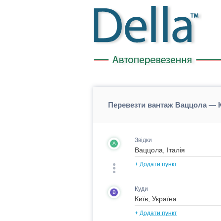
Перевезти вантаж Ваццола — К
Звідки
A
+
Додати пункт
Куди
B
+
Додати пункт