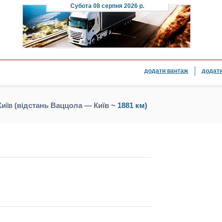
Субота
08 серпня 2026 р.
додати вантаж
додати
иїв (відстань Ваццола — Київ
~ 1881 км)