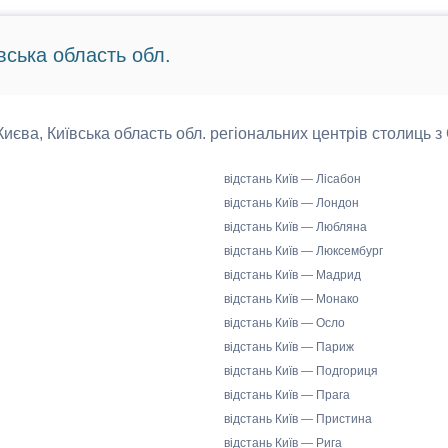
вська область обл.
 Києва, Київська область обл. регіональних центрів столиць з
відстань Київ — Лісабон
відстань Київ — Лондон
відстань Київ — Любляна
відстань Київ — Люксембург
відстань Київ — Мадрид
відстань Київ — Монако
відстань Київ — Осло
відстань Київ — Париж
відстань Київ — Подгориця
відстань Київ — Прага
відстань Київ — Пристина
відстань Київ — Рига