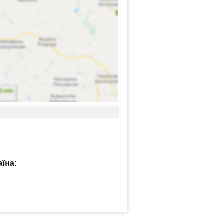
аїна: