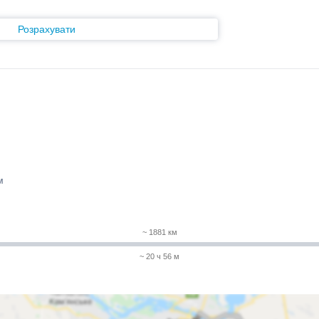
Розрахувати
м
~ 1881 км
~ 20 ч 56 м