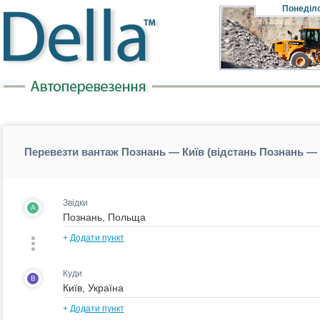
Понеділ
Перевезти вантаж Познань — Київ (відстань Познань — 
Звідки
A
+
Додати пункт
Куди
B
+
Додати пункт