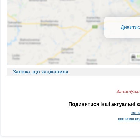
Дивитис
Заявка, що зацікавила
Запитуван
Подивитися інші актуальні 
вант
вантажні п