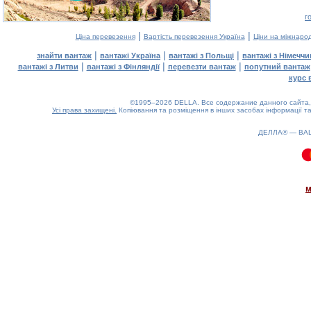
г
|
|
Ціна перевезення
Вартість перевезення Україна
Ціни на міжнаро
|
|
|
знайти вантаж
вантажі Україна
вантажі з Польщі
вантажі з Німечч
|
|
|
вантажі з Литви
вантажі з Фінляндії
перевезти вантаж
попутний вантаж
курс 
©1995–2026 DELLA. Все содержание данного сайта, 
Усі права захищені.
Копіювання та розміщення в інших засобах інформації та
ДЕЛЛА® —
ВА
0.12(aws4)
100826-13:35:38
м