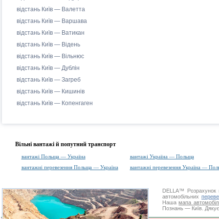
відстань Київ — Валетта
відстань Київ — Варшава
відстань Київ — Ватикан
відстань Київ — Відень
відстань Київ — Вільнюс
відстань Київ — Дублін
відстань Київ — Загреб
відстань Київ — Кишинів
відстань Київ — Копенгаген
Вільні вантажі й попутний транспорт
вантажі Польща — Україна
вантажі Україна — Польща
вантажні перевезення Польща — Україна
вантажні перевезення Україна — Пол
DELLA™
Розрахунок 
автомобільних
переве
Наша
мапа автомобіл
Познань — Київ. Дякує