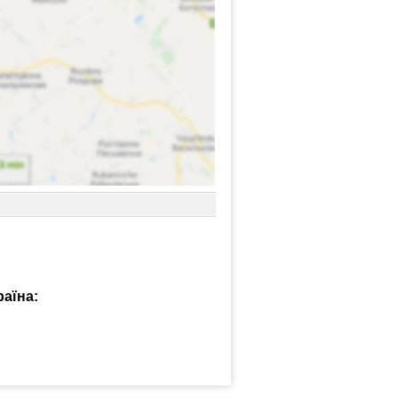
раїна: