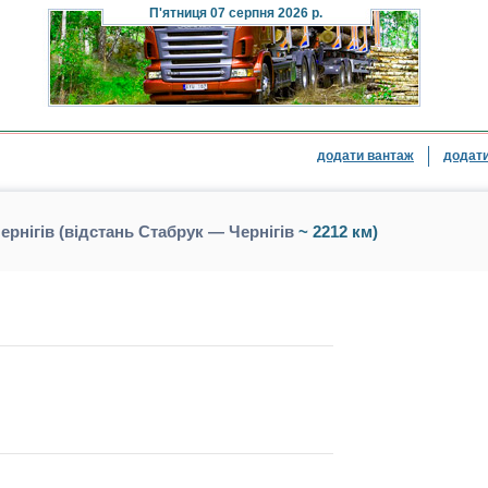
П'ятниця
07 серпня 2026 р.
додати вантаж
додати
рнігів (відстань Стабрук — Чернігів
~ 2212 км)