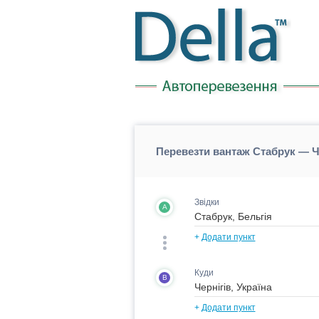
Перевезти вантаж Стабрук — Че
Звідки
A
+
Додати пункт
Куди
B
+
Додати пункт