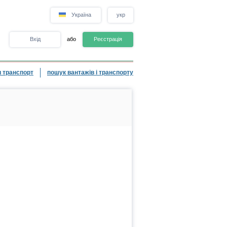
Україна
укр
Вхід
або
Реєстрація
 транспорт
пошук вантажів і транспорту