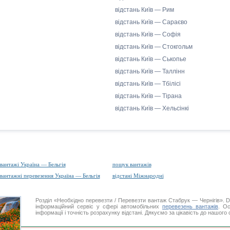
відстань Київ — Рим
відстань Київ — Сараєво
відстань Київ — Софія
відстань Київ — Стокгольм
відстань Київ — Ськопье
відстань Київ — Таллінн
відстань Київ — Тбілісі
відстань Київ — Тірана
відстань Київ — Хельсінкі
вантажі Україна — Бельгія
пошук вантажів
вантажні перевезення Україна — Бельгія
відстані Міжнародні
Розділ «Необхідно перевезти / Перевезти вантаж Стабрук — Чернігів»
інформаційний сервіс у сфері автомобільних
перевезень вантажів
. Ос
інформації і точність розрахунку відстані. Дякуємо за цікавість до нашого