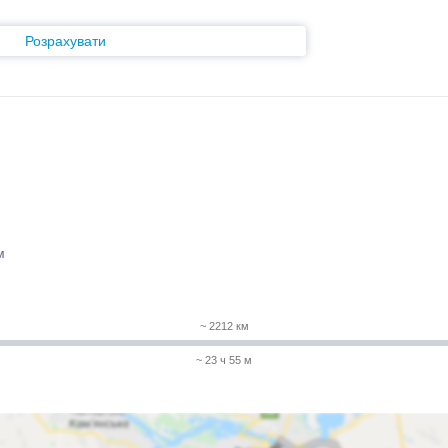
Розрахувати
м
~ 2212 км
~ 23 ч 55 м