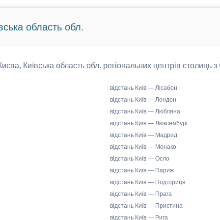
вська область обл.
 Києва, Київська область обл. регіональних центрів столиць з
відстань Київ — Лісабон
відстань Київ — Лондон
відстань Київ — Любляна
відстань Київ — Люксембург
відстань Київ — Мадрид
відстань Київ — Монако
відстань Київ — Осло
відстань Київ — Париж
відстань Київ — Подгориця
відстань Київ — Прага
відстань Київ — Пристина
відстань Київ — Рига