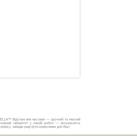
. DELLA™
Відстані між містами
— зручний та якісний
новний пріоритет у нашій роботі — актуальність
 сервісу, завжди раді бути корисними для Вас!