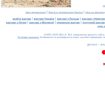
г
|
|
Ціна перевезення
Вартість перевезення Україна
Ціни на міжнаро
|
|
|
знайти вантаж
вантажі Україна
вантажі з Польщі
вантажі з Німечч
|
|
|
вантажі з Литви
вантажі з Фінляндії
перевезти вантаж
попутний вантаж
курс 
©1995–2026 DELLA. Все содержание данного сайта, 
Усі права захищені.
Копіювання та розміщення в інших засобах інформації та
ДЕЛЛА® —
ВА
0.07(aws4)
080826-05:02:25
м