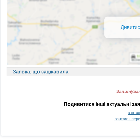
Дивитис
Заявка, що зацікавила
Запитуван
Подивитися інші актуальні за
вантаж
вантажні пер