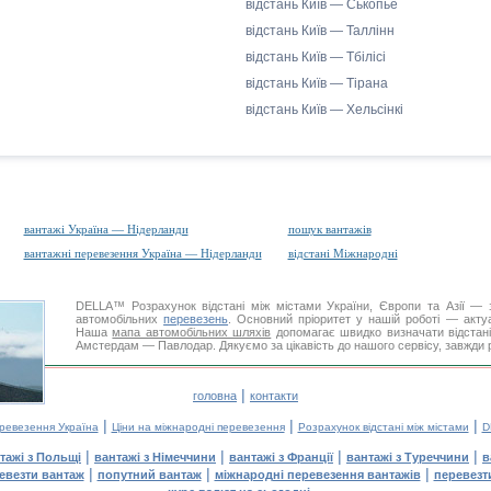
відстань Київ — Ськопье
відстань Київ — Таллінн
відстань Київ — Тбілісі
відстань Київ — Тірана
відстань Київ — Хельсінкі
вантажі Україна — Нідерланди
пошук вантажів
вантажні перевезення Україна — Нідерланди
відстані Міжнародні
DELLA™
Розрахунок відстані
між містами України, Європи та Азії — з
автомобільних
перевезень
. Основний пріоритет у нашій роботі — актуал
Наша
мапа автомобільних шляхів
допомагає швидко визначати відстані 
Амстердам — Павлодар. Дякуємо за цікавість до нашого сервісу, завжди 
|
головна
контакти
|
|
|
еревезення Україна
Ціни на міжнародні перевезення
Розрахунок відстані між містами
D
|
|
|
|
тажі з Польщі
вантажі з Німеччини
вантажі з Франції
вантажі з Туреччини
в
|
|
|
евезти вантаж
попутний вантаж
міжнародні перевезення вантажів
перевезт