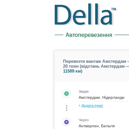
Перевезти вантаж Амстердам
20 тонн (відстань Амстердам
11589 км)
Звідки
A
+
Додати пункт
Через
B