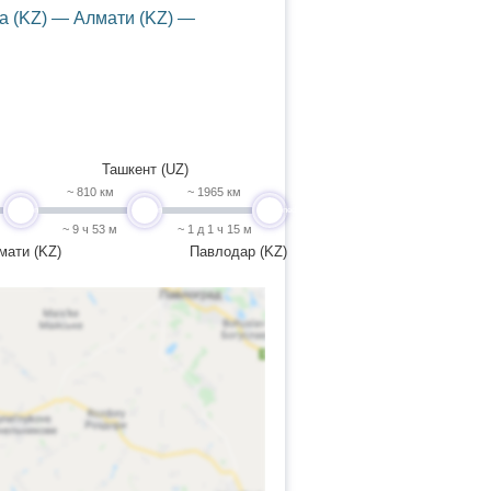
а (KZ) — Алмати (KZ) —
Ташкент (UZ)
~ 810 км
~ 1965 км
undefined
undefined
undefined
~ 9 ч 53 м
~ 1 д 1 ч 15 м
мати (KZ)
Павлодар (KZ)