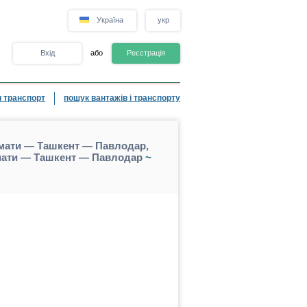
Україна
укр
Вхід
або
Реєстрація
 транспорт
пошук вантажів і транспорту
мати — Ташкент — Павлодар,
мати — Ташкент — Павлодар
~