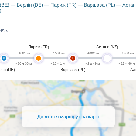
(BE) — Берлін (DE) — Париж (FR) — Варшава (PL) — Астан
)
 45 м
Париж (FR)
Астана (KZ)
~ 1061 км
~ 1591 км
~ 4002 км
~ 1260 км
C
D
E
undefined
~ 10 ч 33 м
~ 15 ч 1 м
~ 2 д 49 м
~ 17 ч 46 м
лін (DE)
Варшава (PL)
Ал
Дивитися маршрут на карті