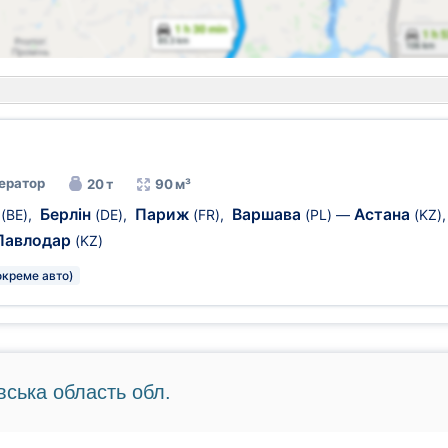
ератор
20 т
90 м³
н
Берлін
Париж
Варшава
Астана
(BE)
,
(DE)
,
(FR)
,
(PL)
—
(KZ)
Павлодар
(KZ)
окреме авто)
вська область обл.