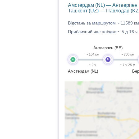
Амстердам (NL) — Антверпен 
Ташкент (UZ) — Павлодар (KZ
Відстань за маршрутом ~
11589 км
Приблизний час поїздки ~
5 д 16 ч
Антверпен (BE)
~ 164 км
~ 736 км
A
B
~ 2 ч
~ 7 ч 25 м
Амстердам (NL)
Бер