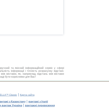
ручний та якісний інформаційний сервіс у сфері
ьність інформації і точність розрахунку відстані.
між містами, як, наприклад, відстань між містами
раді бути корисними для Вас!
|
ELLA™ Classic
Карта сайта
|
антажі з Казахстану
вантажі з Італії
|
и вантаж Україна
вантажні перевезення