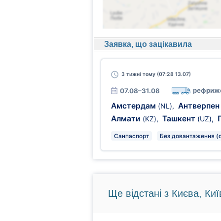
Заявка, що зацікавила
3 тижні
тому (07:28 13.07)
рефриж
07.08–31.08
Амстердам
Антверпе
(NL)
,
Алмати
Ташкент
(KZ)
,
(UZ)
,
Санпаспорт
Без довантаження (
Ще відстані з Києва, Киї