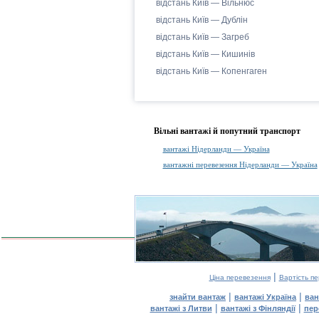
відстань Київ — Вільнюс
відстань Київ — Дублін
відстань Київ — Загреб
відстань Київ — Кишинів
відстань Київ — Копенгаген
Вільні вантажі й попутний транспорт
вантажі Нідерланди — Україна
вантажні перевезення Нідерланди — Україна
|
Ціна перевезення
Вартість п
|
|
знайти вантаж
вантажі Україна
ван
|
|
вантажі з Литви
вантажі з Фінляндії
пер