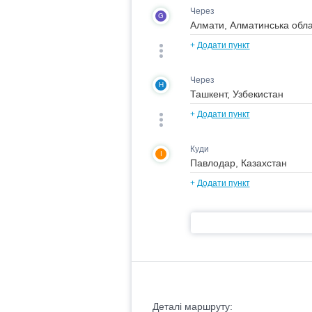
Через
G
+
Додати пункт
Через
H
+
Додати пункт
Куди
I
+
Додати пункт
Деталі маршруту: