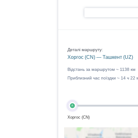
Деталі маршруту:
Хоргос (CN) — Ташкент (UZ)
Відстань за маршрутом ~
1138 км
Приблизний час поїздки ~
14 ч 22 
A
Хоргос (CN)