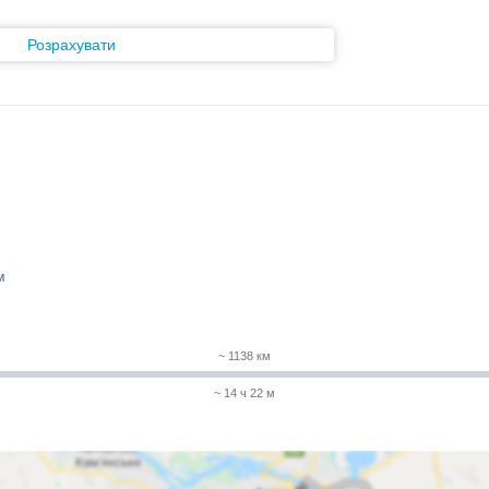
Розрахувати
м
~ 1138 км
~ 14 ч 22 м