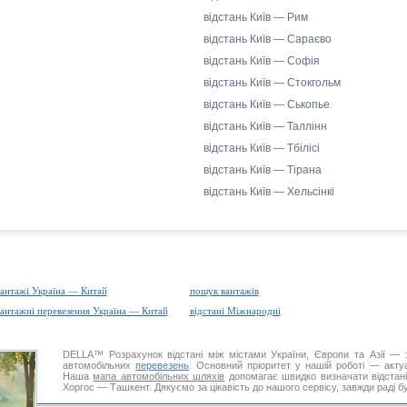
відстань Київ — Рим
відстань Київ — Сараєво
відстань Київ — Софія
відстань Київ — Стокгольм
відстань Київ — Ськопье
відстань Київ — Таллінн
відстань Київ — Тбілісі
відстань Київ — Тірана
відстань Київ — Хельсінкі
антажі Україна — Китай
пошук вантажів
антажні перевезення Україна — Китай
відстані Міжнародні
DELLA™
Розрахунок відстані
між містами України, Європи та Азії — з
автомобільних
перевезень
. Основний пріоритет у нашій роботі — актуал
Наша
мапа автомобільних шляхів
допомагає швидко визначати відстані 
Хоргос — Ташкент. Дякуємо за цікавість до нашого сервісу, завжди раді б