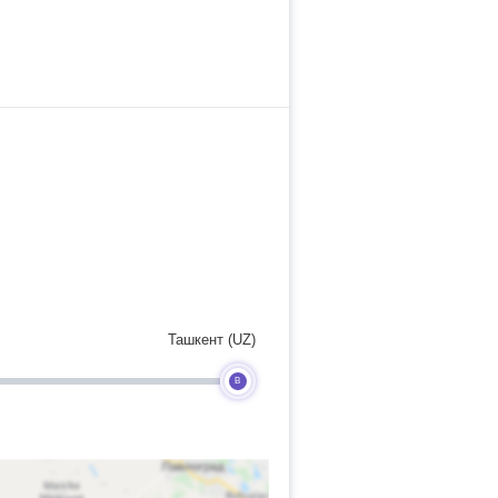
Ташкент (UZ)
B