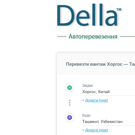
Перевезти вантаж Хоргос — Та
Звідки
A
+
Додати пункт
Куди
B
+
Додати пункт