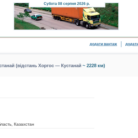
Субота
08 серпня 2026 р.
додати вантаж
додати
станай (відстань Хоргос — Кустанай
~ 2228 км)