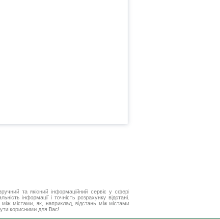
ручний та якісний інформаційний сервіс у сфері
ьність інформації і точність розрахунку відстані.
між містами, як, наприклад, відстань між містами
бути корисними для Вас!