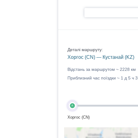
Деталі маршруту:
Хоргос (CN) — Кустанай (KZ)
Відстань за маршрутом ~
2228 км
Приблизний час поїздки ~
1 д 5 ч 3
A
Хоргос (CN)