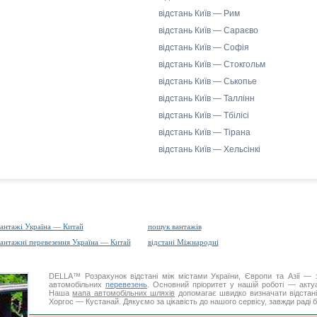
відстань Київ — Рим
відстань Київ — Сараєво
відстань Київ — Софія
відстань Київ — Стокгольм
відстань Київ — Ськопье
відстань Київ — Таллінн
відстань Київ — Тбілісі
відстань Київ — Тірана
відстань Київ — Хельсінкі
антажі Україна — Китай
пошук вантажів
антажні перевезення Україна — Китай
відстані Міжнародні
DELLA™
Розрахунок відстані
між містами України, Європи та Азії — з
автомобільних
перевезень
. Основний пріоритет у нашій роботі — актуал
Наша
мапа автомобільних шляхів
допомагає швидко визначати відстані 
Хоргос — Кустанай. Дякуємо за цікавість до нашого сервісу, завжди раді 