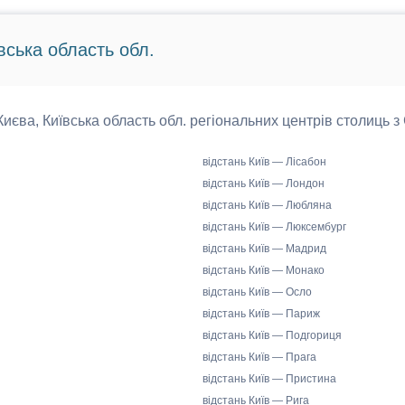
вська область обл.
 Києва, Київська область обл. регіональних центрів столиць з
відстань Київ — Лісабон
відстань Київ — Лондон
відстань Київ — Любляна
відстань Київ — Люксембург
відстань Київ — Мадрид
відстань Київ — Монако
відстань Київ — Осло
відстань Київ — Париж
відстань Київ — Подгориця
відстань Київ — Прага
відстань Київ — Пристина
відстань Київ — Рига