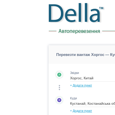
Перевезти вантаж Хоргос — Ку
Звідки
A
+
Додати пункт
Куди
B
+
Додати пункт