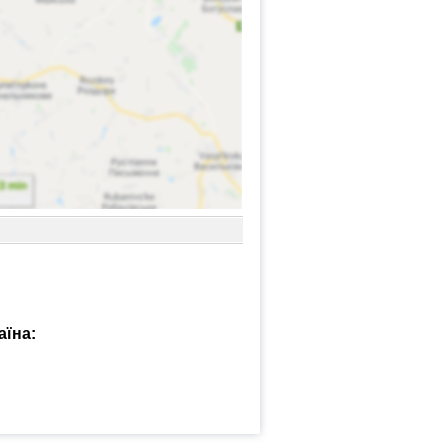
аїна: