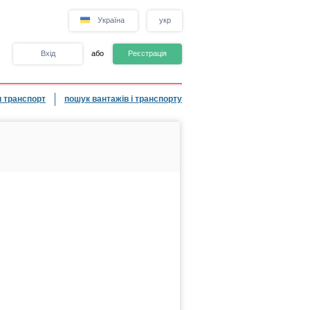
Україна
укр
Вхід
або
Реєстрація
 транспорт
пошук вантажів і транспорту