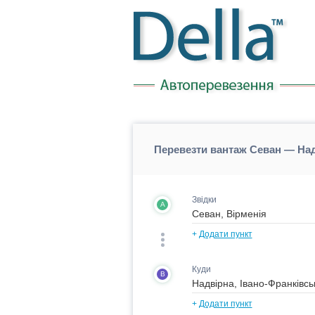
Перевезти вантаж Севан — Над
Звідки
A
+
Додати пункт
Куди
B
+
Додати пункт