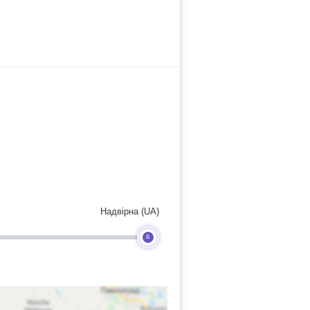
Надвірна (UA)
B