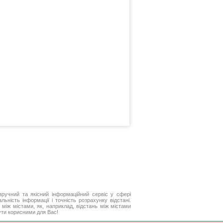
ручний та якісний інформаційний сервіс у сфері
ьність інформації і точність розрахунку відстані.
між містами, як, наприклад, відстань між містами
ути корисними для Вас!