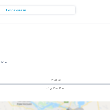
Розрахувати
 32 м
~ 2641 км
~ 1 д 13 ч 32 м