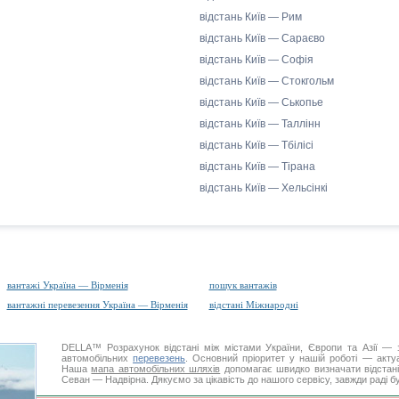
відстань Київ — Рим
відстань Київ — Сараєво
відстань Київ — Софія
відстань Київ — Стокгольм
відстань Київ — Ськопье
відстань Київ — Таллінн
відстань Київ — Тбілісі
відстань Київ — Тірана
відстань Київ — Хельсінкі
вантажі Україна — Вірменія
пошук вантажів
вантажні перевезення Україна — Вірменія
відстані Міжнародні
DELLA™
Розрахунок відстані
між містами України, Європи та Азії — з
автомобільних
перевезень
. Основний пріоритет у нашій роботі — актуал
Наша
мапа автомобільних шляхів
допомагає швидко визначати відстані 
Севан — Надвірна. Дякуємо за цікавість до нашого сервісу, завжди раді б