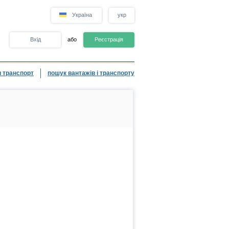
Україна
укр
Вхід
або
Реєстрація
 транспорт
пошук вантажів і транспорту