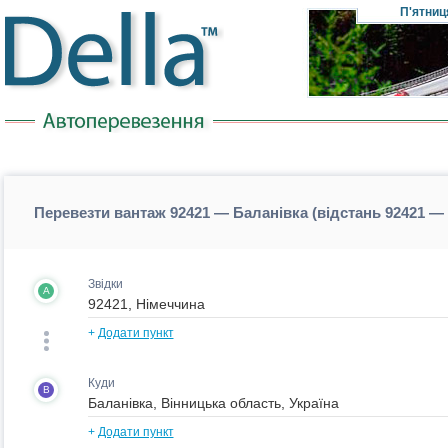
П'ятниц
Перевезти вантаж 92421 — Баланівка (відстань 92421 —
Звідки
A
+
Додати пункт
Куди
B
+
Додати пункт