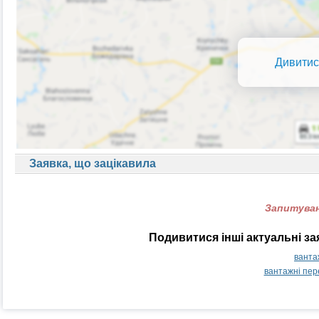
Дивитис
Заявка, що зацікавила
Запитуван
Подивитися інші актуальні з
ванта
вантажні пер