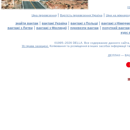
г
|
|
Ціна перевезення
Вартість перевезення Україна
Ціни на міжнаро
|
|
|
знайти вантаж
вантажі Україна
вантажі з Польщі
вантажі з Німечч
|
|
|
вантажі з Литви
вантажі з Фінляндії
перевезти вантаж
попутний вантаж
курс 
©1995–2026 DELLA. Все содержание данного сайта, 
Усі права захищені.
Копіювання та розміщення в інших засобах інформації та
ДЕЛЛА® —
ВА
0.11(aws2)
070826-12:55:26
м