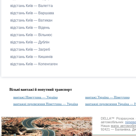
відстань Київ — Валетта
відстань Київ — Варшава
відстань Київ — Ватикан
відстань Київ — Відень
відстань Київ — Вільнюс
відстань Київ — Дублін
відстань Київ — Загреб
відстань Київ — Кишинів
відстань Київ — Копенгаген
Вільні вантажі й попутний транспорт
вантажі Німеччина — Україна
вантажі Україна — Німеччина
вантажні перевезення Німеччина — Україна
вантажні перевезення Україна — 
DELLA™
Розрахунок 
автомобільних
переве
Наша
мапа автомобіл
92421 — Баланівка. Дя