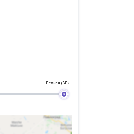
Бельгія (BE)
B