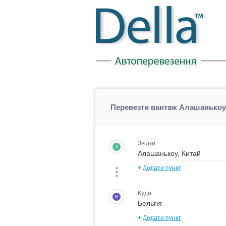
Перевезти вантаж Алашанькоу 
Звідки
A
+
Додати пункт
Куди
B
+
Додати пункт