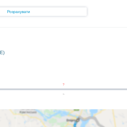
Розрахувати
E)
?
~