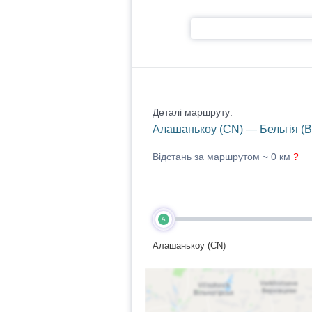
Деталі маршруту:
Алашанькоу (CN) — Бельгія (B
Відстань за маршрутом ~
0 км
?
A
Алашанькоу (CN)