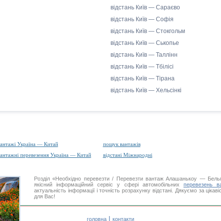
відстань Київ — Сараєво
відстань Київ — Софія
відстань Київ — Стокгольм
відстань Київ — Ськопье
відстань Київ — Таллінн
відстань Київ — Тбілісі
відстань Київ — Тірана
відстань Київ — Хельсінкі
антажі Україна — Китай
пошук вантажів
антажні перевезення Україна — Китай
відстані Міжнародні
Розділ «Необхідно перевезти / Перевезти вантаж Алашанькоу — Бел
якісний інформаційний сервіс у сфері автомобільних
перевезень ва
актуальність інформації і точність розрахунку відстані. Дякуємо за цікав
для Вас!
|
головна
контакти