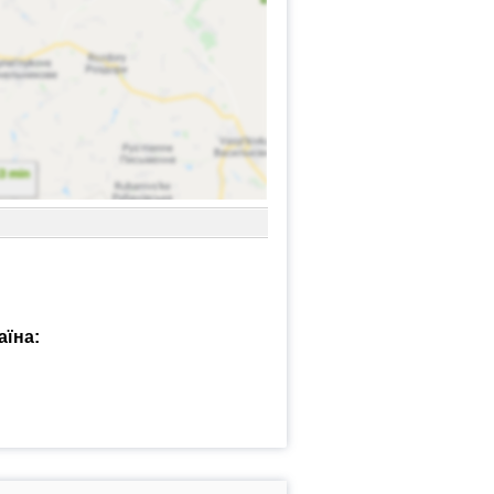
аїна: