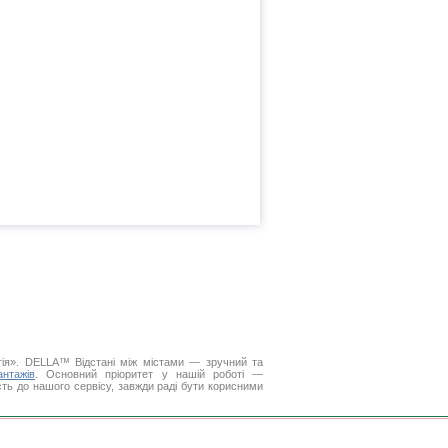
ьгія». DELLA™
Відстані між містами
— зручний та
нтажів
. Основний пріоритет у нашій роботі —
ість до нашого сервісу, завжди раді бути корисними