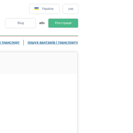
Україна
укр
Вхід
або
Реєстрація
 транспорт
пошук вантажів і транспорту