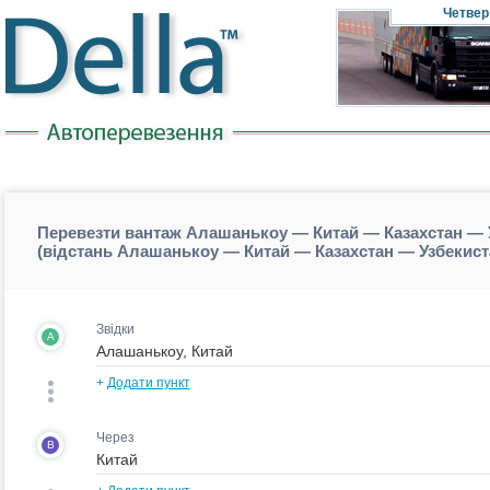
Четвер
Перевезти вантаж Алашанькоу — Китай — Казахстан — 
(відстань Алашанькоу — Китай — Казахстан — Узбекис
Звідки
A
+
Додати пункт
Через
B