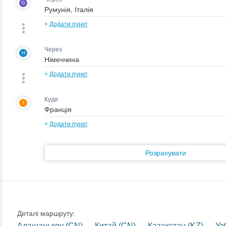
G
+
Додати пункт
Через
H
+
Додати пункт
Куди
I
+
Додати пункт
Розрахувати
Деталі маршруту:
Алашанькоу (CN) — Китай (CN) — Казахстан (KZ) — Узбе