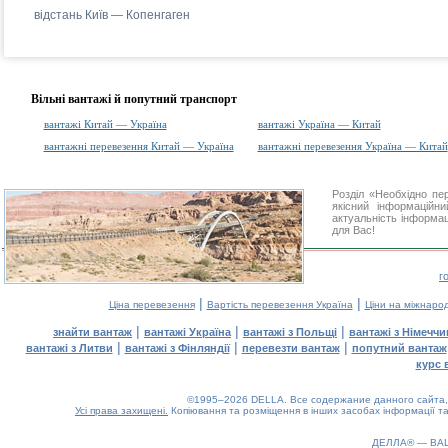
відстань Київ — Копенгаген
Вільні вантажі й попутний транспорт
вантажі Китай — Україна
вантажі Україна — Китай
вантажні перевезення Китай — Україна
вантажні перевезення Україна — Китай
Розділ «Необхідно п
якісний інформаційн
актуальність інформаці
для Вас!
г
|
|
Ціна перевезення
Вартість перевезення Україна
Ціни на міжнаро
|
|
|
знайти вантаж
вантажі Україна
вантажі з Польщі
вантажі з Німечч
|
|
|
вантажі з Литви
вантажі з Фінляндії
перевезти вантаж
попутний вантаж
курс 
©1995–2026 DELLA. Все содержание данного сайта, 
Усі права захищені.
Копіювання та розміщення в інших засобах інформації та
ДЕЛЛА® —
ВА