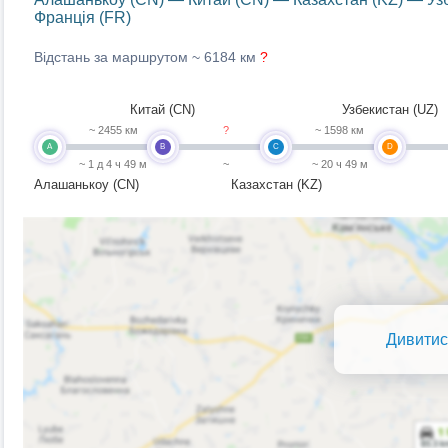
Франція (FR)
Відстань за маршрутом ~
6184 км
?
Китай (CN)
Узбекистан (UZ)
~ 2455 км
?
~ 1598 км
A
B
C
D
~ 1 д 4 ч 49 м
~
~ 20 ч 49 м
Алашанькоу (CN)
Казахстан (KZ)
Дивитис