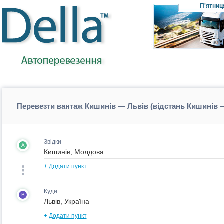
П'ятниц
Перевезти вантаж Кишинів — Львів (відстань Кишинів 
Звідки
A
+
Додати пункт
Куди
B
+
Додати пункт