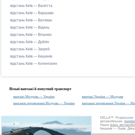
відстань Київ — Валетта
відстань Київ — Варшава
відстань Київ — Ватикан
відстань Київ — Відень
відстань Київ — Вільнюс
відстань Київ — Дублін
відстань Київ — Загреб
відстань Київ — Кишинів
відстань Київ — Копенгаген
Вільні вантажі й попутний транспорт
вантажі Молдова — Україна
вантажі Україна — Молдова
вантажні перевезення Молдова — Україна
вантажні перевезення Україна — М
DELLA™
Розрахунок 
автомобільних
переве
Наша
мапа автомобіл
Кишинів — Львів. Дяку