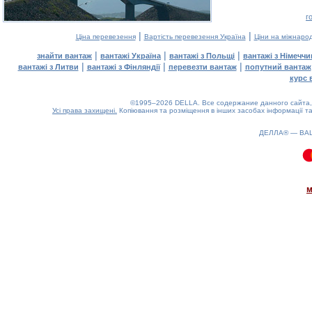
г
|
|
Ціна перевезення
Вартість перевезення Україна
Ціни на міжнаро
|
|
|
знайти вантаж
вантажі Україна
вантажі з Польщі
вантажі з Німечч
|
|
|
вантажі з Литви
вантажі з Фінляндії
перевезти вантаж
попутний вантаж
курс 
©1995–2026 DELLA. Все содержание данного сайта, 
Усі права захищені.
Копіювання та розміщення в інших засобах інформації та
ДЕЛЛА® —
ВА
0.08(aws4)
070826-15:37:08
м