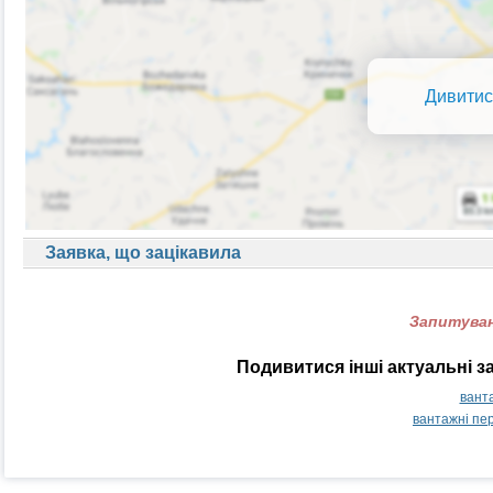
Дивитис
Заявка, що зацікавила
Запитуван
Подивитися інші актуальні 
вант
вантажні пе