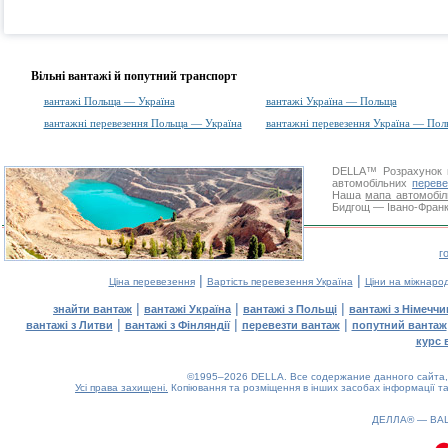
Вільні вантажі й попутний транспорт
вантажі Польща — Україна
вантажі Україна — Польща
вантажні перевезення Польща — Україна
вантажні перевезення Україна — Пол
DELLA™
Розрахунок 
автомобільних
переве
Наша
мапа автомобіл
Бидгощ — Івано-Франкі
г
|
|
Ціна перевезення
Вартість перевезення Україна
Ціни на міжнаро
|
|
|
знайти вантаж
вантажі Україна
вантажі з Польщі
вантажі з Німечч
|
|
|
вантажі з Литви
вантажі з Фінляндії
перевезти вантаж
попутний вантаж
курс 
©1995–2026 DELLA. Все содержание данного сайта, 
Усі права захищені.
Копіювання та розміщення в інших засобах інформації та
ДЕЛЛА® —
ВА
0.1(aws3)
070826-17:57:15