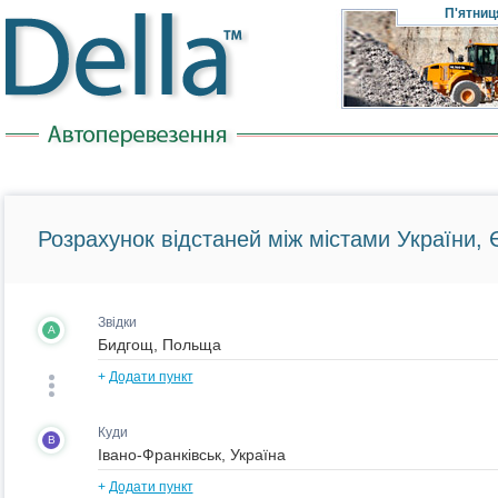
П'ятниц
Розрахунок відстаней між містами України, Є
Звідки
A
+
Додати пункт
Куди
B
+
Додати пункт