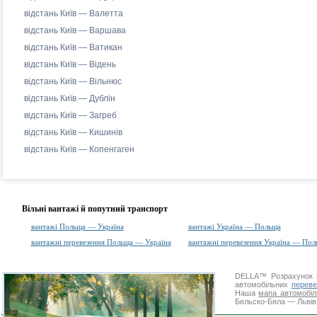
відстань Київ — Валетта
відстань Київ — Варшава
відстань Київ — Ватикан
відстань Київ — Відень
відстань Київ — Вільнюс
відстань Київ — Дублін
відстань Київ — Загреб
відстань Київ — Кишинів
відстань Київ — Копенгаген
Вільні вантажі й попутний транспорт
вантажі Польща — Україна
вантажі Україна — Польща
вантажні перевезення Польща — Україна
вантажні перевезення Україна — Пол
DELLA™
Розрахунок 
автомобільних
переве
Наша
мапа автомобіл
Бельско-Бяла — Львів.