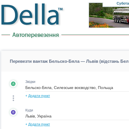
Субота
Перевезти вантаж Бельско-Бяла — Львів (відстань Бе
Звідки
A
+
Додати пункт
Куди
B
+
Додати пункт