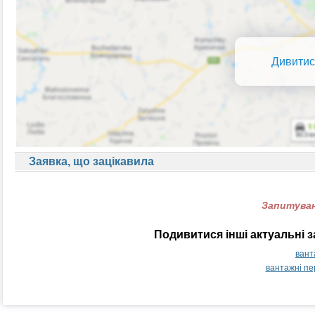
Дивитис
Заявка, що зацікавила
Запитуван
Подивитися інші актуальні 
вант
вантажні п