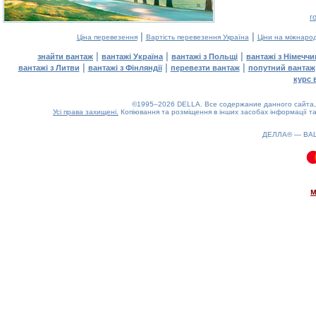
г
|
|
Ціна перевезення
Вартість перевезення Україна
Ціни на міжнаро
|
|
|
знайти вантаж
вантажі Україна
вантажі з Польщі
вантажі з Німечч
|
|
|
вантажі з Литви
вантажі з Фінляндії
перевезти вантаж
попутний вантаж
курс 
©1995–2026 DELLA. Все содержание данного сайта, 
Усі права захищені.
Копіювання та розміщення в інших засобах інформації та
ДЕЛЛА® —
ВА
0.09(aws3)
080826-15:15:13
м