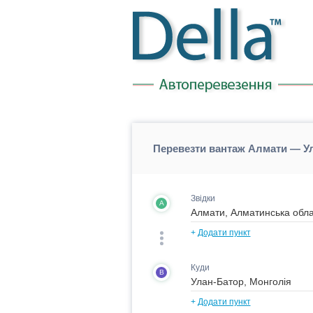
Перевезти вантаж Алмати — Ул
Звідки
A
+
Додати пункт
Куди
B
+
Додати пункт