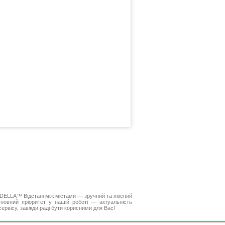
». DELLA™
Відстані між містами
— зручний та якісний
новний пріоритет у нашій роботі — актуальність
 сервісу, завжди раді бути корисними для Вас!