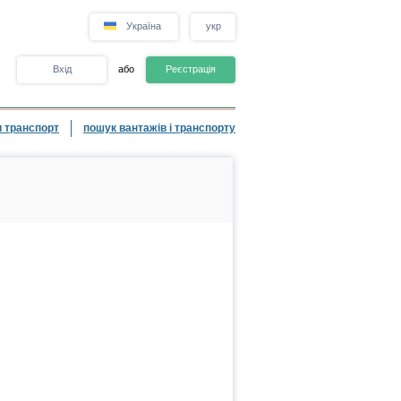
Україна
укр
Вхід
або
Реєстрація
 транспорт
пошук вантажів і транспорту