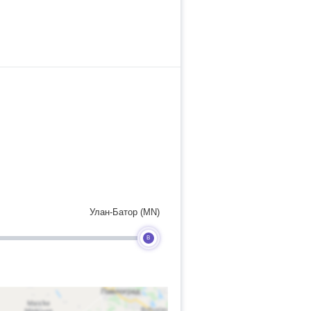
Улан-Батор (MN)
B