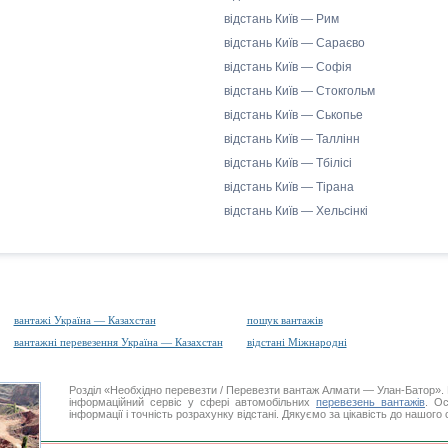
відстань Київ — Рим
відстань Київ — Сараєво
відстань Київ — Софія
відстань Київ — Стокгольм
відстань Київ — Ськопье
відстань Київ — Таллінн
відстань Київ — Тбілісі
відстань Київ — Тірана
відстань Київ — Хельсінкі
вантажі Україна — Казахстан
пошук вантажів
вантажні перевезення Україна — Казахстан
відстані Міжнародні
Розділ «Необхідно перевезти / Перевезти вантаж Алмати — Улан-Батор
інформаційний сервіс у сфері автомобільних
перевезень вантажів
. Ос
інформації і точність розрахунку відстані. Дякуємо за цікавість до нашого