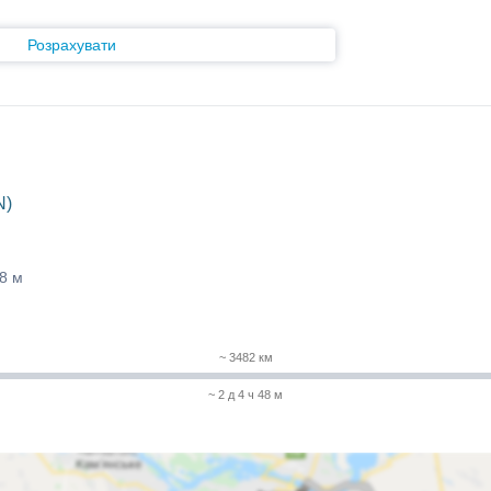
Розрахувати
N)
48 м
~ 3482 км
~ 2 д 4 ч 48 м