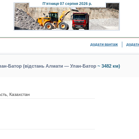
П'ятниця
07 серпня 2026 р.
додати вантаж
додати
ан-Батор (відстань Алмати — Улан-Батор
~ 3482 км)