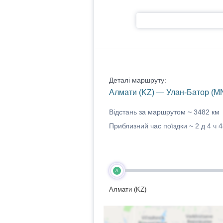
Деталі маршруту:
Алмати (KZ) — Улан-Батор (M
Відстань за маршрутом ~
3482 км
Приблизний час поїздки ~
2 д 4 ч 
A
Алмати (KZ)