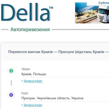
Субота
Перевезти вантаж Краків — Прилуки (відстань Краків 
Звідки
A
+
Додати пункт
Куди
B
+
Додати пункт