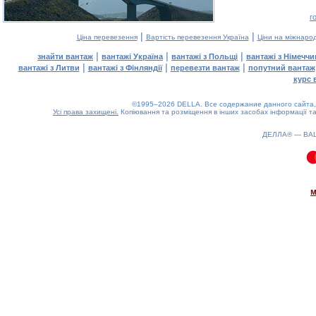
г
|
|
Ціна перевезення
Вартість перевезення Україна
Ціни на міжнаро
|
|
|
знайти вантаж
вантажі Україна
вантажі з Польщі
вантажі з Німечч
|
|
|
вантажі з Литви
вантажі з Фінляндії
перевезти вантаж
попутний вантаж
курс 
©1995–2026 DELLA. Все содержание данного сайта, 
Усі права захищені.
Копіювання та розміщення в інших засобах інформації та
ДЕЛЛА® —
ВА
0.1(aws2)
080826-15:35:07
м