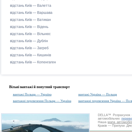
відстань Київ — Валетта
відстань Київ — Варшава
відстань Київ — Ватикан
відстань Київ — Відень
відстань Київ — Вільнюс
відстань Київ — Дублін
відстань Київ — Загреб
відстань Київ — Кишинів
відстань Київ — Копенгаген
Вільні вантажі й попутний транспорт
вантажі Польща — Україна
вантажі Україна — Польща
вантажні перевезення Польща — Україна
вантажні перевезення Україна — Пол
DELLA™
Розрахунок 
автомобільних
переве
Наша
мапа автомобіл
Краків — Прилуки. Дяк