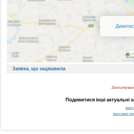
Дивитис
Заявка, що зацікавила
Запитуван
Подивитися інші актуальні 
вант
вантажні п