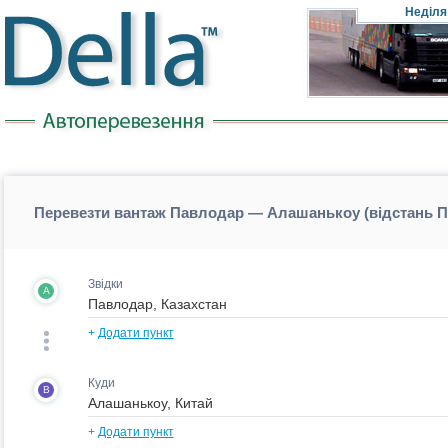
Неділя
Перевезти вантаж Павлодар — Алашанькоу (відстань
Звідки
A
+
Додати пункт
Куди
B
+
Додати пункт