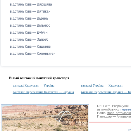
відстань Київ — Варшава
відстань Київ — Ватикан
відстань Київ — Відень
відстань Київ — Вільнюс
відстань Київ — Дублін
відстань Київ — Загреб
відстань Київ — Кишинів
відстань Київ — Копенгаген
Вільні вантажі й попутний транспорт
вантажі Казахстан — Україна
вантажі Україна — Казахстан
вантажні перевезення Казахстан — Україна
вантажні перевезення Україна — К
DELLA™
Розрахунок 
автомобільних
переве
Наша
мапа автомобіл
Павлодар — Алашанькоу
г