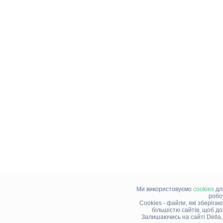
Ми використовуємо
cookies
дл
робо
Cookies - файли, які зберіга
більшістю сайтів, щоб д
Залишаючись на сайті Della