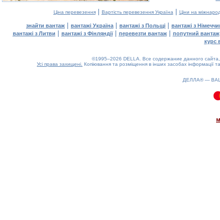
|
|
Ціна перевезення
Вартість перевезення Україна
Ціни на міжнаро
|
|
|
знайти вантаж
вантажі Україна
вантажі з Польщі
вантажі з Німечч
|
|
|
вантажі з Литви
вантажі з Фінляндії
перевезти вантаж
попутний вантаж
курс 
©1995–2026 DELLA. Все содержание данного сайта, 
Усі права захищені.
Копіювання та розміщення в інших засобах інформації та
ДЕЛЛА® —
ВА
0.1(aws2)
090826-09:09:27
м