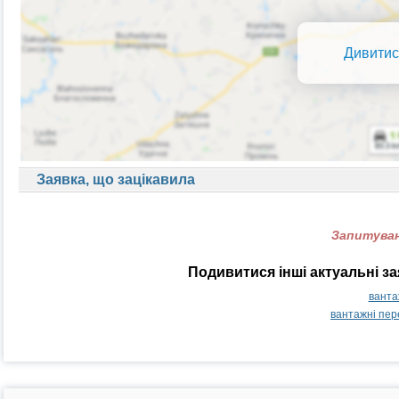
Дивитис
Заявка, що зацікавила
Запитуван
Подивитися інші актуальні з
ванта
вантажні пер