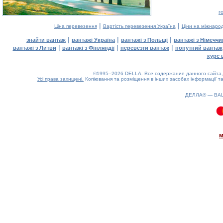
г
|
|
Ціна перевезення
Вартість перевезення Україна
Ціни на міжнаро
|
|
|
знайти вантаж
вантажі Україна
вантажі з Польщі
вантажі з Німечч
|
|
|
вантажі з Литви
вантажі з Фінляндії
перевезти вантаж
попутний вантаж
курс 
©1995–2026 DELLA. Все содержание данного сайта, 
Усі права захищені.
Копіювання та розміщення в інших засобах інформації та
ДЕЛЛА® —
ВА
0.11(aws4)
100826-15:10:01
м