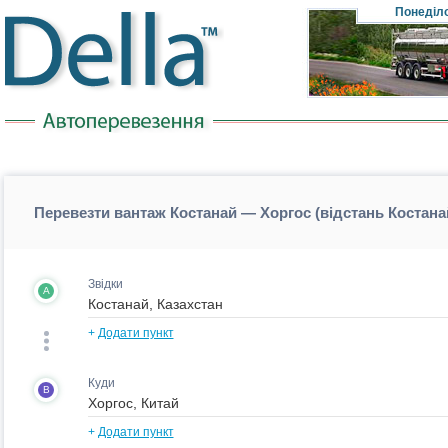
Понеділ
Перевезти вантаж Костанай — Хоргос (відстань Костан
Звідки
A
+
Додати пункт
Куди
B
+
Додати пункт