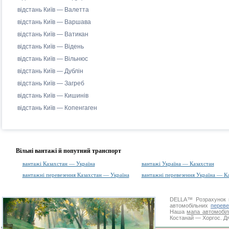
відстань Київ — Валетта
відстань Київ — Варшава
відстань Київ — Ватикан
відстань Київ — Відень
відстань Київ — Вільнюс
відстань Київ — Дублін
відстань Київ — Загреб
відстань Київ — Кишинів
відстань Київ — Копенгаген
Вільні вантажі й попутний транспорт
вантажі Казахстан — Україна
вантажі Україна — Казахстан
вантажні перевезення Казахстан — Україна
вантажні перевезення Україна — К
DELLA™
Розрахунок 
автомобільних
переве
Наша
мапа автомобіл
Костанай — Хоргос. Дя