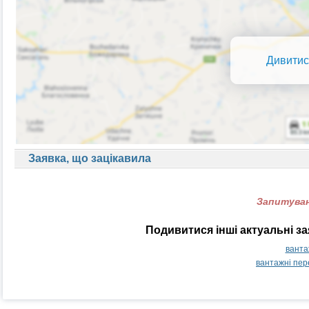
Дивитис
Заявка, що зацікавила
Запитуван
Подивитися інші актуальні з
ванта
вантажні пер