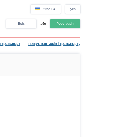
Україна
укр
Вхід
або
Реєстрація
 транспорт
пошук вантажів і транспорту