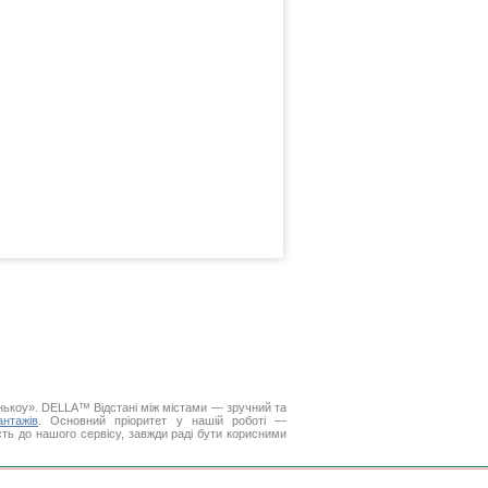
шанькоу». DELLA™
Відстані між містами
— зручний та
нтажів
. Основний пріоритет у нашій роботі —
ість до нашого сервісу, завжди раді бути корисними