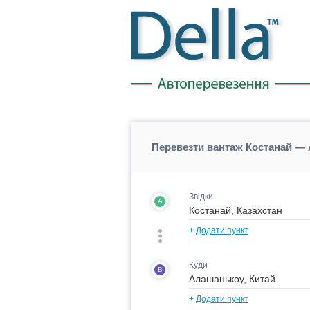
Перевезти вантаж Костанай — 
Звідки
A
+
Додати пункт
Куди
B
+
Додати пункт