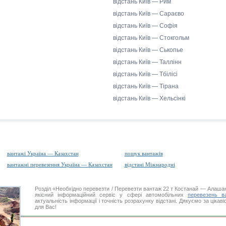
відстань Київ — Рим
відстань Київ — Сараєво
відстань Київ — Софія
відстань Київ — Стокгольм
відстань Київ — Ськопье
відстань Київ — Таллінн
відстань Київ — Тбілісі
відстань Київ — Тірана
відстань Київ — Хельсінкі
вантажі Україна — Казахстан
пошук вантажів
вантажні перевезення Україна — Казахстан
відстані Міжнародні
Розділ «Необхідно перевезти / Перевезти вантаж 22 т Костанай — Ала
якісний інформаційний сервіс у сфері автомобільних
перевезень ва
актуальність інформації і точність розрахунку відстані. Дякуємо за цікав
для Вас!