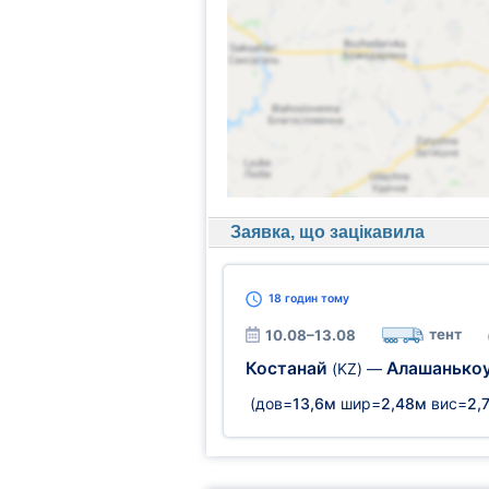
Заявка, що зацікавила
18 годин
тому
тент
10.08–13.08
Костанай
Алашанько
(KZ)
—
(дов=
13,6м
шир=
2,48м
вис=
2,