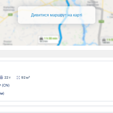
Дивитися маршрут на карті
22 т
92 м³
у
(CN)
7м
)