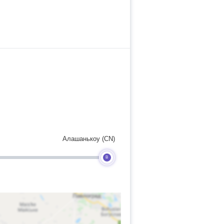
Алашанькоу (CN)
B