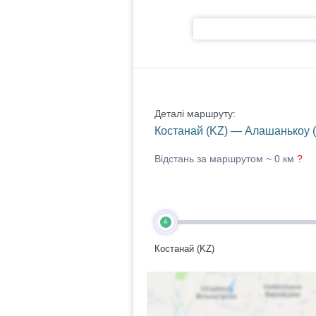
Деталі маршруту:
Костанай (KZ) — Алашанькоу 
Відстань за маршрутом ~
0 км
?
A
Костанай (KZ)