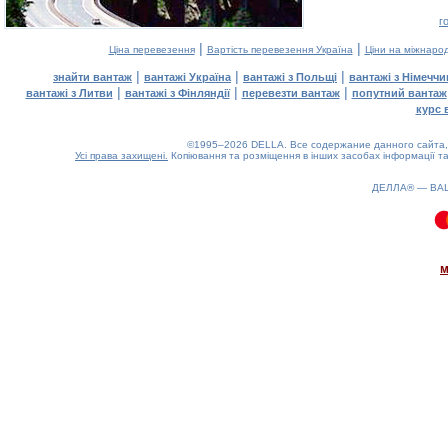
г
|
|
Ціна перевезення
Вартість перевезення Україна
Ціни на міжнаро
|
|
|
знайти вантаж
вантажі Україна
вантажі з Польщі
вантажі з Німечч
|
|
|
вантажі з Литви
вантажі з Фінляндії
перевезти вантаж
попутний вантаж
курс 
©1995–2026 DELLA. Все содержание данного сайта, 
Усі права захищені.
Копіювання та розміщення в інших засобах інформації та
ДЕЛЛА® —
ВА
0.17(aws3)
080826-16:24:58
м