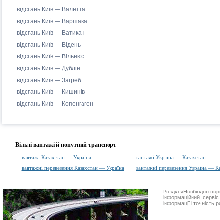
відстань Київ — Валетта
відстань Київ — Варшава
відстань Київ — Ватикан
відстань Київ — Відень
відстань Київ — Вільнюс
відстань Київ — Дублін
відстань Київ — Загреб
відстань Київ — Кишинів
відстань Київ — Копенгаген
Вільні вантажі й попутний транспорт
вантажі Казахстан — Україна
вантажі Україна — Казахстан
вантажні перевезення Казахстан — Україна
вантажні перевезення Україна — К
Розділ «Необхідно пе
інформаційний серві
інформації і точність 