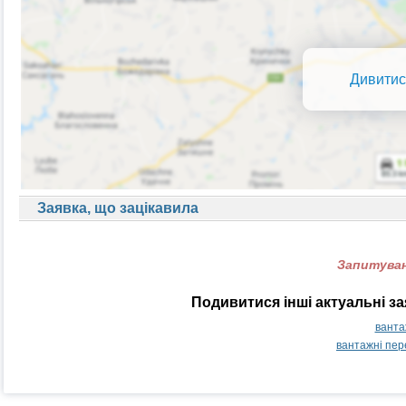
Дивитис
Заявка, що зацікавила
Запитуван
Подивитися інші актуальні з
ванта
вантажні пер