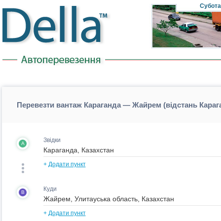
Субота
Перевезти вантаж Караганда — Жайрем (відстань Кара
Звідки
A
+
Додати пункт
Куди
B
+
Додати пункт