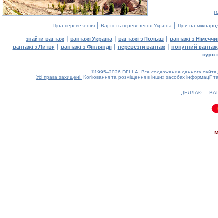
г
|
|
Ціна перевезення
Вартість перевезення Україна
Ціни на міжнаро
|
|
|
знайти вантаж
вантажі Україна
вантажі з Польщі
вантажі з Німечч
|
|
|
вантажі з Литви
вантажі з Фінляндії
перевезти вантаж
попутний вантаж
курс 
©1995–2026 DELLA. Все содержание данного сайта, 
Усі права захищені.
Копіювання та розміщення в інших засобах інформації та
ДЕЛЛА® —
ВА
0.11(aws2)
080826-01:33:07
м