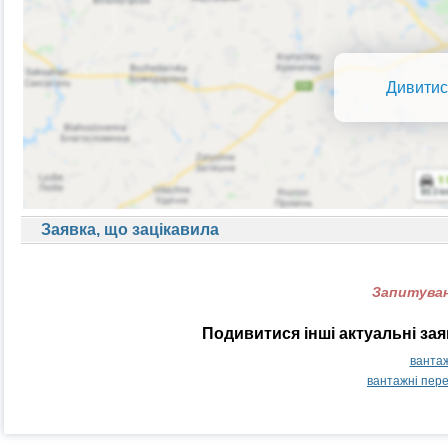
Дивитис
Заявка, що зацікавила
Запитуван
Подивитися інші актуальні за
вантаж
вантажні пер