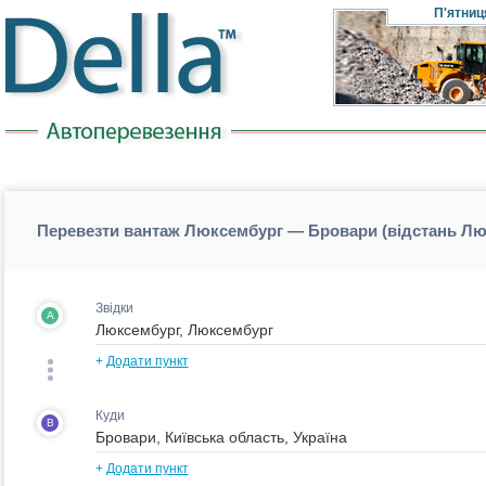
П'ятниц
Перевезти вантаж Люксембург — Бровари (відстань Л
Звідки
A
+
Додати пункт
Куди
B
+
Додати пункт