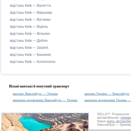
відстань Київ — Валетта
відстань Київ — Варшава
відстань Київ — Ватикан
відстань Київ — Відень
відстань Київ — Вільнюс
відстань Київ — Дублін
відстань Київ — Загреб
відстань Київ — Кишинів
відстань Київ — Копенгаген
Вільні вантажі й попутний транспорт
вантажі Люксембург — Україна
вантажі Україна — Люксембург
вантажні перевезення Люксембург — Україна
вантажні перевезення Україна 
DELLA™
Розрахунок 
автомобільних
переве
Наша
мапа автомобіл
Люксембург — Бровари.