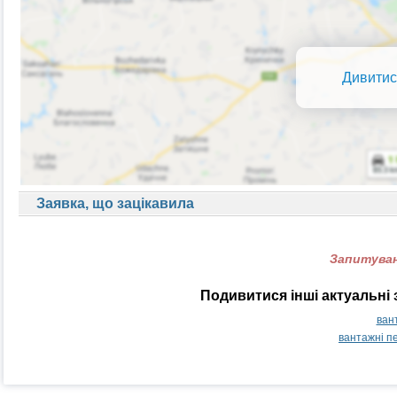
Дивитис
Заявка, що зацікавила
Запитуван
Подивитися інші актуальні 
ван
вантажні п