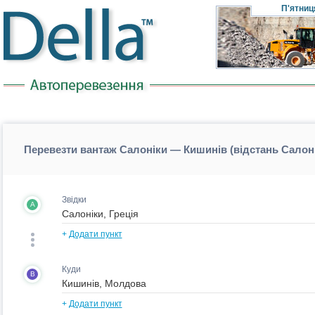
П'ятниц
Перевезти вантаж Салоніки — Кишинів (відстань Салон
Звідки
A
+
Додати пункт
Куди
B
+
Додати пункт