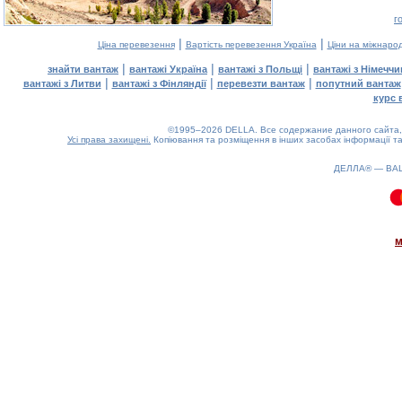
г
|
|
Ціна перевезення
Вартість перевезення Україна
Ціни на міжнаро
|
|
|
знайти вантаж
вантажі Україна
вантажі з Польщі
вантажі з Німечч
|
|
|
вантажі з Литви
вантажі з Фінляндії
перевезти вантаж
попутний вантаж
курс 
©1995–2026 DELLA. Все содержание данного сайта, 
Усі права захищені.
Копіювання та розміщення в інших засобах інформації та
ДЕЛЛА® —
ВА
0.11(aws3)
080826-01:48:22
м