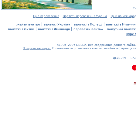
г
|
|
Ціна перевезення
Вартість перевезення Україна
Ціни на міжнаро
|
|
|
знайти вантаж
вантажі Україна
вантажі з Польщі
вантажі з Німечч
|
|
|
вантажі з Литви
вантажі з Фінляндії
перевезти вантаж
попутний вантаж
курс 
©1995–2026 DELLA. Все содержание данного сайта, 
Усі права захищені.
Копіювання та розміщення в інших засобах інформації та
ДЕЛЛА® —
ВА
0.08(aws3)
060826-19:16:41
м