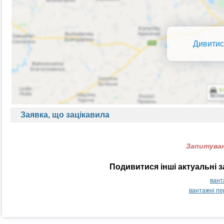
Дивитис
Заявка, що зацікавила
Запитуван
Подивитися інші актуальні 
вант
вантажні п