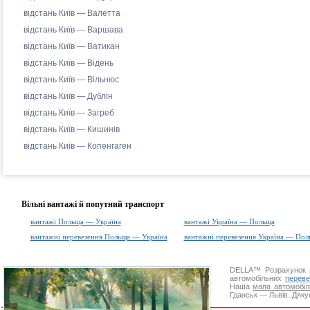
відстань Київ — Валетта
відстань Київ — Варшава
відстань Київ — Ватикан
відстань Київ — Відень
відстань Київ — Вільнюс
відстань Київ — Дублін
відстань Київ — Загреб
відстань Київ — Кишинів
відстань Київ — Копенгаген
Вільні вантажі й попутний транспорт
вантажі Польща — Україна
вантажі Україна — Польща
вантажні перевезення Польща — Україна
вантажні перевезення Україна — Пол
DELLA™
Розрахунок 
автомобільних
переве
Наша
мапа автомобіл
Гданськ — Львів. Дякує