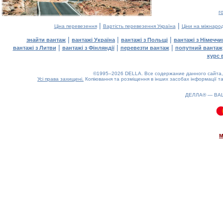
г
|
|
Ціна перевезення
Вартість перевезення Україна
Ціни на міжнаро
|
|
|
знайти вантаж
вантажі Україна
вантажі з Польщі
вантажі з Німечч
|
|
|
вантажі з Литви
вантажі з Фінляндії
перевезти вантаж
попутний вантаж
курс 
©1995–2026 DELLA. Все содержание данного сайта, 
Усі права захищені.
Копіювання та розміщення в інших засобах інформації та
ДЕЛЛА® —
ВА
0.11(aws4)
070826-12:47:15
м