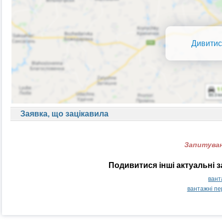
Дивитис
Заявка, що зацікавила
Запитуван
Подивитися інші актуальні 
вант
вантажні п