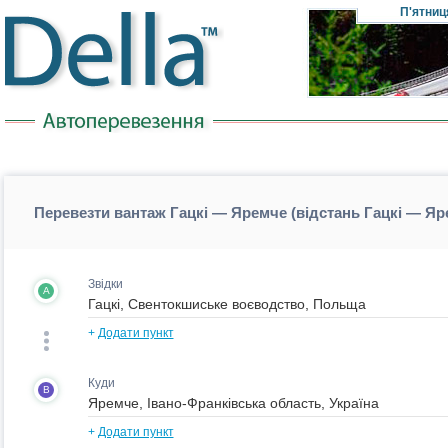
П'ятниц
Перевезти вантаж Гацкі — Яремче (відстань Гацкі — Я
Звідки
A
+
Додати пункт
Куди
B
+
Додати пункт