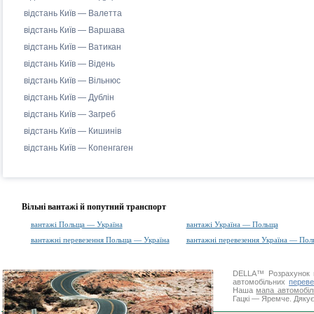
відстань Київ — Валетта
відстань Київ — Варшава
відстань Київ — Ватикан
відстань Київ — Відень
відстань Київ — Вільнюс
відстань Київ — Дублін
відстань Київ — Загреб
відстань Київ — Кишинів
відстань Київ — Копенгаген
Вільні вантажі й попутний транспорт
вантажі Польща — Україна
вантажі Україна — Польща
вантажні перевезення Польща — Україна
вантажні перевезення Україна — Пол
DELLA™
Розрахунок 
автомобільних
переве
Наша
мапа автомобіл
Гацкі — Яремче. Дякує