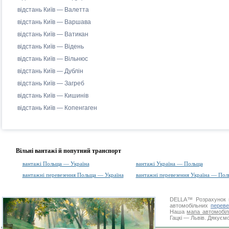
відстань Київ — Валетта
відстань Київ — Варшава
відстань Київ — Ватикан
відстань Київ — Відень
відстань Київ — Вільнюс
відстань Київ — Дублін
відстань Київ — Загреб
відстань Київ — Кишинів
відстань Київ — Копенгаген
Вільні вантажі й попутний транспорт
вантажі Польща — Україна
вантажі Україна — Польща
вантажні перевезення Польща — Україна
вантажні перевезення Україна — Пол
DELLA™
Розрахунок 
автомобільних
переве
Наша
мапа автомобіл
Гацкі — Львів. Дякуємо