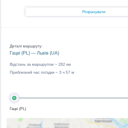
Розрахувати
Деталі маршруту:
Гацкі (PL) — Львів (UA)
Відстань за маршрутом ~
282 км
Приблизний час поїздки ~
3 ч 57 м
A
Гацкі (PL)