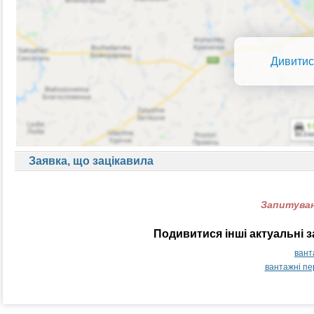
Дивитис
Заявка, що зацікавила
Запитуван
Подивитися інші актуальні 
вант
вантажні п