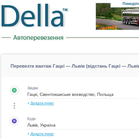
Понеділ
Перевезти вантаж Гацкі — Львів (відстань Гацкі — Льві
Звідки
A
+
Додати пункт
Куди
B
+
Додати пункт