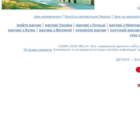
г
|
|
Ціна перевезення
Вартість перевезення Україна
Ціни на міжнаро
|
|
|
знайти вантаж
вантажі Україна
вантажі з Польщі
вантажі з Німечч
|
|
|
вантажі з Литви
вантажі з Фінляндії
перевезти вантаж
попутний вантаж
курс 
©1995–2026 DELLA. Все содержание данного сайта, 
Усі права захищені.
Копіювання та розміщення в інших засобах інформації та
ДЕЛЛА® —
ВА
0.14(aws2)
100826-15:13:07
м