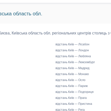
вська область обл.
 Києва, Київська область обл. регіональних центрів столиць з
відстань Київ — Лісабон
відстань Київ — Лондон
відстань Київ — Любляна
відстань Київ — Люксембург
відстань Київ — Мадрид
відстань Київ — Монако
відстань Київ — Осло
відстань Київ — Париж
відстань Київ — Подгориця
відстань Київ — Прага
відстань Київ — Пристина
відстань Київ — Рига