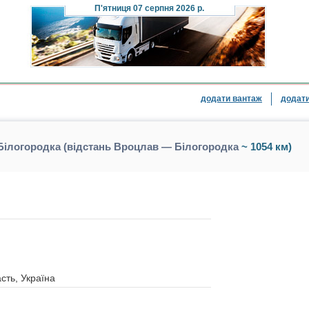
П'ятниця
07 серпня 2026 р.
додати вантаж
додати
Білогородка (відстань Вроцлав — Білогородка
~ 1054 км)