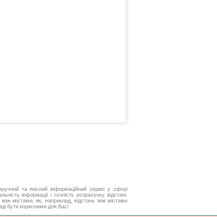
ручний та якісний інформаційний сервіс у сфері
ьність інформації і точність розрахунку відстані.
між містами, як, наприклад, відстань між містами
аді бути корисними для Вас!