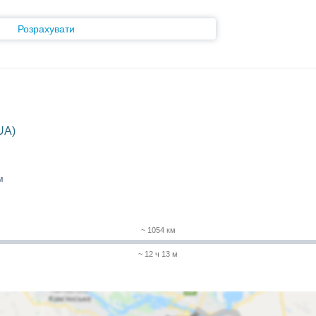
Розрахувати
UA)
м
~ 1054 км
~ 12 ч 13 м