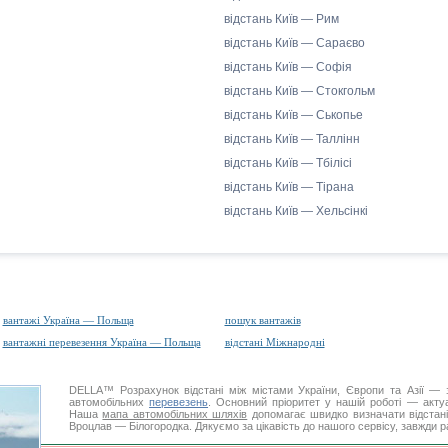
відстань Київ — Рим
відстань Київ — Сараєво
відстань Київ — Софія
відстань Київ — Стокгольм
відстань Київ — Ськопье
відстань Київ — Таллінн
відстань Київ — Тбілісі
відстань Київ — Тірана
відстань Київ — Хельсінкі
вантажі Україна — Польща
пошук вантажів
вантажні перевезення Україна — Польща
відстані Міжнародні
DELLA™
Розрахунок відстані
між містами України, Європи та Азії — з
автомобільних
перевезень
. Основний пріоритет у нашій роботі — актуал
Наша
мапа автомобільних шляхів
допомагає швидко визначати відстані 
Вроцлав — Білогородка. Дякуємо за цікавість до нашого сервісу, завжди р