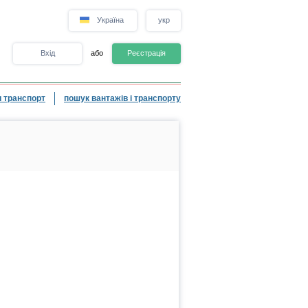
Україна
укр
Вхід
або
Реєстрація
 транспорт
пошук вантажів і транспорту