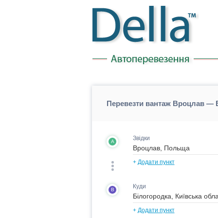
Перевезти вантаж Вроцлав — 
Звідки
A
+
Додати пункт
Куди
B
+
Додати пункт