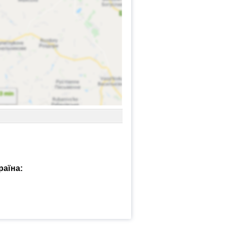
раїна: