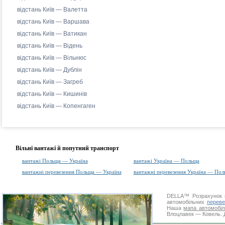
відстань Київ — Валетта
відстань Київ — Варшава
відстань Київ — Ватикан
відстань Київ — Відень
відстань Київ — Вільнюс
відстань Київ — Дублін
відстань Київ — Загреб
відстань Київ — Кишинів
відстань Київ — Копенгаген
Вільні вантажі й попутний транспорт
вантажі Польща — Україна
вантажі Україна — Польща
вантажні перевезення Польща — Україна
вантажні перевезення Україна — Пол
DELLA™
Розрахунок 
автомобільних
переве
Наша
мапа автомобіл
Влоцлавек — Ковель. Д