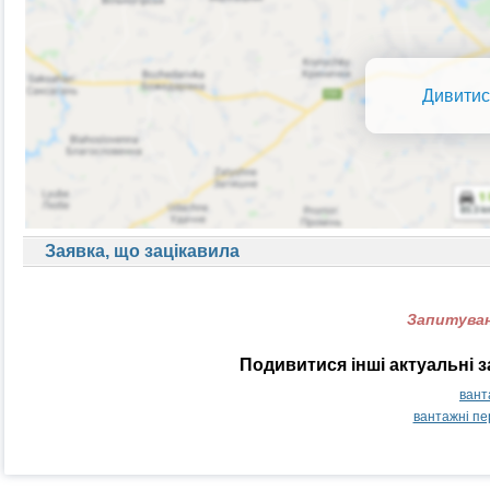
Дивитис
Заявка, що зацікавила
Запитуван
Подивитися інші актуальні 
вант
вантажні п