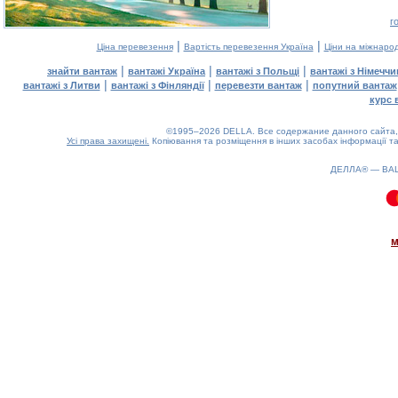
г
|
|
Ціна перевезення
Вартість перевезення Україна
Ціни на міжнаро
|
|
|
знайти вантаж
вантажі Україна
вантажі з Польщі
вантажі з Німечч
|
|
|
вантажі з Литви
вантажі з Фінляндії
перевезти вантаж
попутний вантаж
курс 
©1995–2026 DELLA. Все содержание данного сайта, 
Усі права захищені.
Копіювання та розміщення в інших засобах інформації та
ДЕЛЛА® —
ВА
0.1(aws4)
060826-19:07:35
м