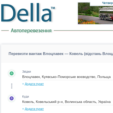
Четвер
Перевезти вантаж Влоцлавек — Ковель (відстань Вло
Звідки
A
+
Додати пункт
Куди
B
+
Додати пункт