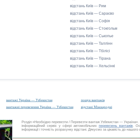
відстань Київ — Рим
відстань Київ — Сараєво
відстань Київ — Софія
відстань Київ — Стокгольм
відстань Київ — Ськопье
відстань Київ — Таллінн
відстань Київ — Тбілісі
відстань Київ — Тірана
відстань Київ — Хельсінкі
вантажі Україна — Узбекистан
пошук вантажів
вантажні перевезення Україна — Узбекистан
відстані Міжнародні
Розділ «Необхідно перевезти / Перевезти вантаж Узбекистан — Україна
інформаційний сервіс у сфері автомобільних
перевезень вантажів
. Ос
інформації і точність розрахунку відстані. Дякуємо за цікавість до нашого