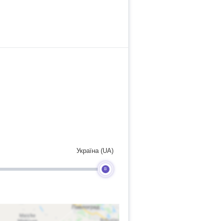
Україна (UA)
B