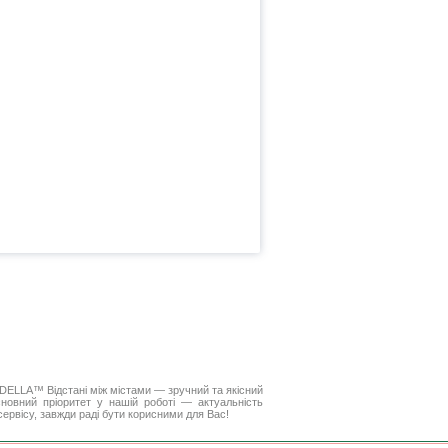
». DELLA™
Відстані між містами
— зручний та якісний
новний пріоритет у нашій роботі — актуальність
 сервісу, завжди раді бути корисними для Вас!