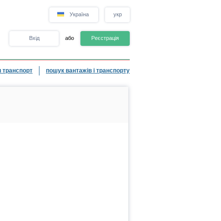
Україна
укр
Вхід
або
Реєстрація
 транспорт
пошук вантажів і транспорту