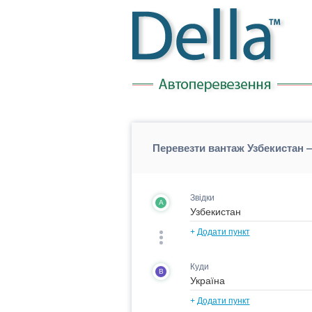
Перевезти вантаж Узбекистан —
Звідки
A
+
Додати пункт
Куди
B
+
Додати пункт