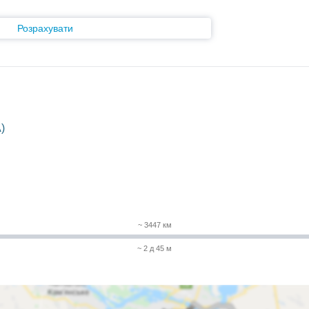
Розрахувати
)
~ 3447 км
~ 2 д 45 м