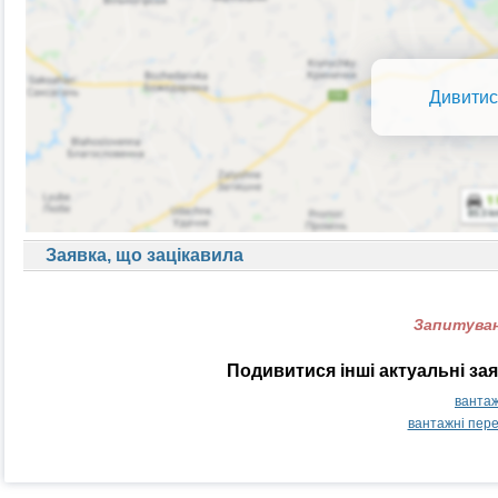
Дивитис
Заявка, що зацікавила
Запитуван
Подивитися інші актуальні за
вантаж
вантажні пер