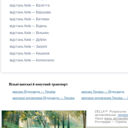
відстань Київ — Валетта
відстань Київ — Варшава
відстань Київ — Ватикан
відстань Київ — Відень
відстань Київ — Вільнюс
відстань Київ — Дублін
відстань Київ — Загреб
відстань Київ — Кишинів
відстань Київ — Копенгаген
Вільні вантажі й попутний транспорт
вантажі Нідерланди — Україна
вантажі Україна — Нідерланди
вантажні перевезення Нідерланди — Україна
вантажні перевезення Україна —
DELLA™
Розрахунок 
автомобільних
переве
Наша
мапа автомобіл
Роттердам — Україна. 