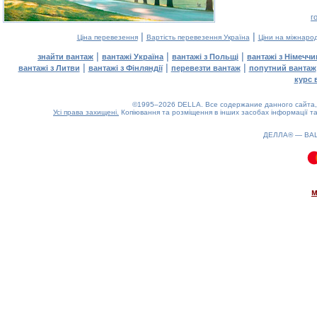
г
|
|
Ціна перевезення
Вартість перевезення Україна
Ціни на міжнаро
|
|
|
знайти вантаж
вантажі Україна
вантажі з Польщі
вантажі з Німечч
|
|
|
вантажі з Литви
вантажі з Фінляндії
перевезти вантаж
попутний вантаж
курс 
©1995–2026 DELLA. Все содержание данного сайта, 
Усі права захищені.
Копіювання та розміщення в інших засобах інформації та
ДЕЛЛА® —
ВА
0.09(aws2)
080826-07:29:28
м