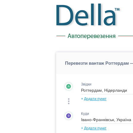
Перевезти вантаж Роттердам —
Звідки
A
+
Додати пункт
Куди
B
+
Додати пункт