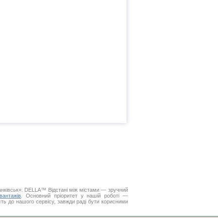
ранківськ». DELLA™
Відстані між містами
— зручний
вантажів
. Основний пріоритет у нашій роботі —
ість до нашого сервісу, завжди раді бути корисними