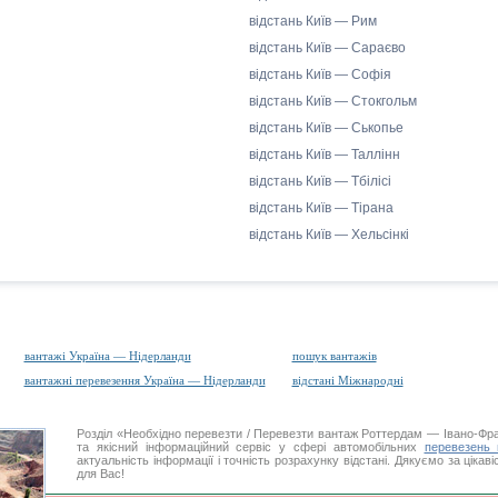
відстань Київ — Рим
відстань Київ — Сараєво
відстань Київ — Софія
відстань Київ — Стокгольм
відстань Київ — Ськопье
відстань Київ — Таллінн
відстань Київ — Тбілісі
відстань Київ — Тірана
відстань Київ — Хельсінкі
вантажі Україна — Нідерланди
пошук вантажів
вантажні перевезення Україна — Нідерланди
відстані Міжнародні
Розділ «Необхідно перевезти / Перевезти вантаж Роттердам — Івано-Ф
та якісний інформаційний сервіс у сфері автомобільних
перевезень 
актуальність інформації і точність розрахунку відстані. Дякуємо за цікав
для Вас!