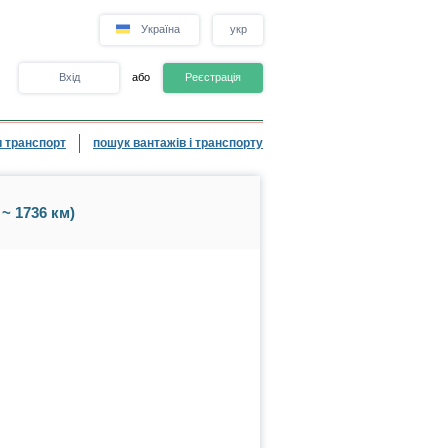
Україна
укр
Вхід
або
Реєстрація
 транспорт
пошук вантажів і транспорту
~ 1736 км)