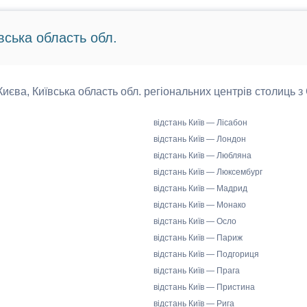
вська область обл.
 Києва, Київська область обл. регіональних центрів столиць з
відстань Київ — Лісабон
відстань Київ — Лондон
відстань Київ — Любляна
відстань Київ — Люксембург
відстань Київ — Мадрид
відстань Київ — Монако
відстань Київ — Осло
відстань Київ — Париж
відстань Київ — Подгориця
відстань Київ — Прага
відстань Київ — Пристина
відстань Київ — Рига