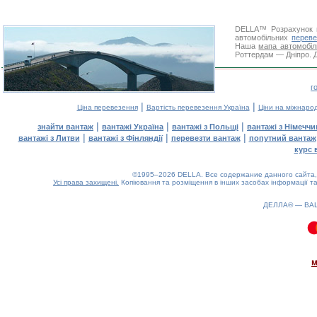
DELLA™
Розрахунок 
автомобільних
переве
Наша
мапа автомобіл
Роттердам — Дніпро. Д
г
|
|
Ціна перевезення
Вартість перевезення Україна
Ціни на міжнаро
|
|
|
знайти вантаж
вантажі Україна
вантажі з Польщі
вантажі з Німечч
|
|
|
вантажі з Литви
вантажі з Фінляндії
перевезти вантаж
попутний вантаж
курс 
©1995–2026 DELLA. Все содержание данного сайта, 
Усі права захищені.
Копіювання та розміщення в інших засобах інформації та
ДЕЛЛА® —
ВА
0.09(aws4)
080826-19:37:43
м