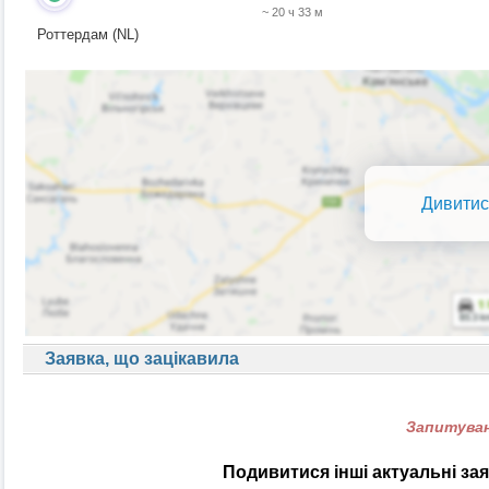
~ 20 ч 33 м
Роттердам (NL)
Дивитис
Заявка, що зацікавила
Запитуван
Подивитися інші актуальні за