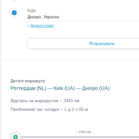
Куди
C
+
Додати пункт
Розрахувати
Деталі маршруту:
Роттердам (NL) — Київ (UA) — Дніпро (UA)
Відстань за маршрутом ~
2441 км
Приблизний час поїздки ~
1 д 2 ч 55 м
~ 1992 км
A