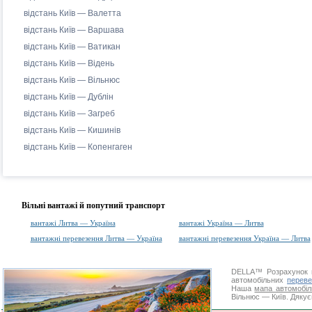
відстань Київ — Валетта
відстань Київ — Варшава
відстань Київ — Ватикан
відстань Київ — Відень
відстань Київ — Вільнюс
відстань Київ — Дублін
відстань Київ — Загреб
відстань Київ — Кишинів
відстань Київ — Копенгаген
Вільні вантажі й попутний транспорт
вантажі Литва — Україна
вантажі Україна — Литва
вантажні перевезення Литва — Україна
вантажні перевезення Україна — Литва
DELLA™
Розрахунок 
автомобільних
переве
Наша
мапа автомобіл
Вільнюс — Київ. Дякує