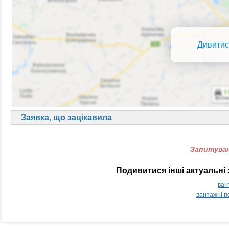
Дивитис
Заявка, що зацікавила
Запитуван
Подивитися інші актуальні
ван
вантажні п