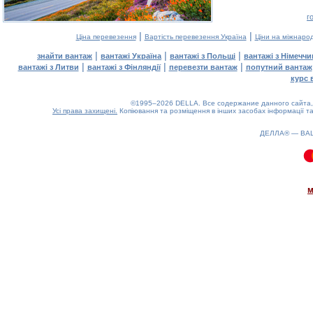
г
|
|
Ціна перевезення
Вартість перевезення Україна
Ціни на міжнаро
|
|
|
знайти вантаж
вантажі Україна
вантажі з Польщі
вантажі з Німечч
|
|
|
вантажі з Литви
вантажі з Фінляндії
перевезти вантаж
попутний вантаж
курс 
©1995–2026 DELLA. Все содержание данного сайта, 
Усі права захищені.
Копіювання та розміщення в інших засобах інформації та
ДЕЛЛА® —
ВА
0.08(aws4)
060826-06:44:52
м