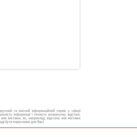
ручний та якісний інформаційний сервіс у сфері
ьність інформації і точність розрахунку відстані.
між містами, як, наприклад, відстань між містами
аді бути корисними для Вас!