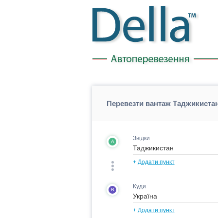
Перевезти вантаж Таджикистан
Звідки
A
+
Додати пункт
Куди
B
+
Додати пункт