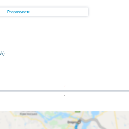
Розрахувати
A)
?
~