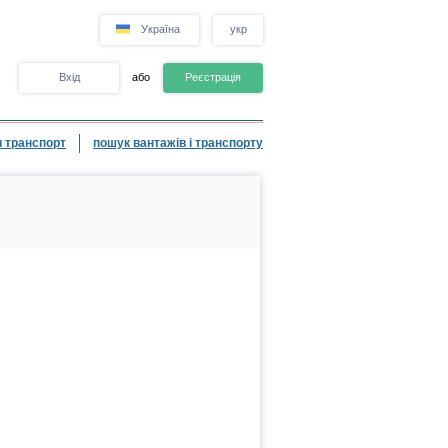
Україна
укр
Вхід
або
Реєстрація
 транспорт
пошук вантажів і транспорту