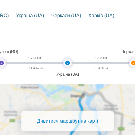
RO) — Україна (UA) — Черкаси (UA) — Харків (UA)
уреш (RO)
Черкас
~ 754 км
~ 228 км
B
C
D
~ 11 ч 47 м
~ 3 ч 31 м
Україна (UA)
Дивитися маршрут на карті