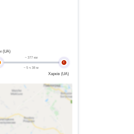
и (UA)
~ 377 км
E
~ 5 ч 38 м
Харків (UA)