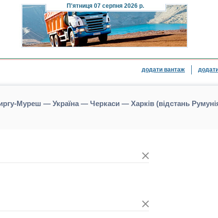
П'ятниця
07 серпня 2026 р.
додати вантаж
додати
иргу-Муреш — Україна — Черкаси — Харків (відстань Румун