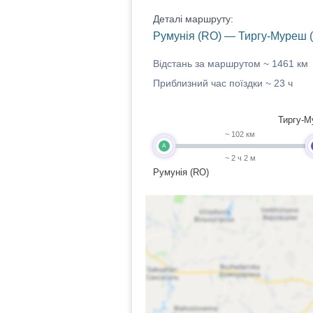
Деталі маршруту:
Румунія (RO) — Тиргу-Муреш (
Відстань за маршрутом ~
1461 км
Приблизний час поїздки ~
23 ч
Тиргу-М
~ 102 км
A
~ 2 ч 2 м
Румунія (RO)