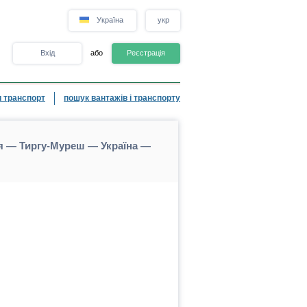
Україна
укр
Вхід
або
Реєстрація
 транспорт
пошук вантажів і транспорту
ія — Тиргу-Муреш — Україна —