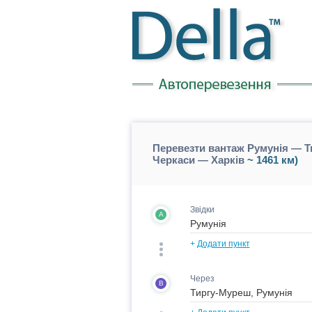
Перевезти вантаж Румунія — Т
Черкаси — Харків
~ 1461 км)
Звідки
A
+
Додати пункт
Через
B