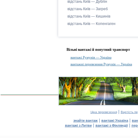
відстань Київ — Дублін
відстань Київ — Загреб
відстань Київ — Кишинів
відстань Київ — Копенгаген
Вільні вантажі й попутний транспорт
вантажі Румунія — Україна
вантажні перевезення Румунія — Україна
|
Ціна перевезення
Вартість п
|
|
знайти вантаж
вантажі Україна
ван
|
|
вантажі з Литви
вантажі з Фінляндії
пер