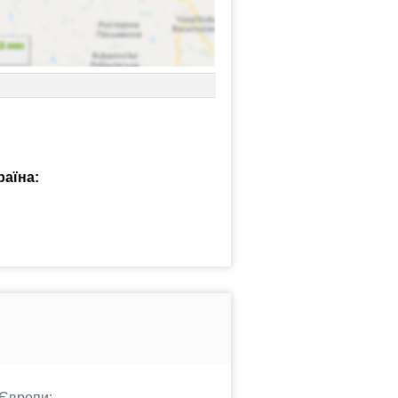
раїна:
 Європи: