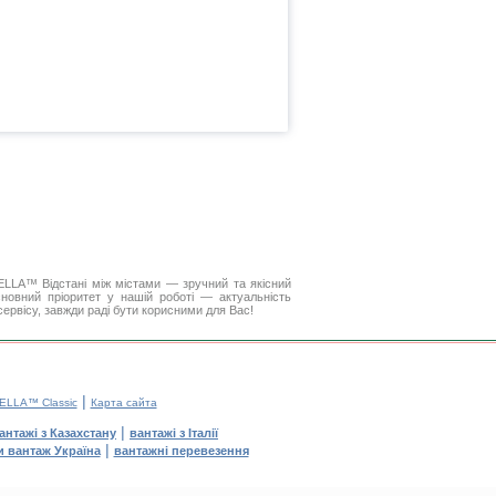
 DELLA™
Відстані між містами
— зручний та якісний
новний пріоритет у нашій роботі — актуальність
 сервісу, завжди раді бути корисними для Вас!
|
ELLA™ Classic
Карта сайта
|
антажі з Казахстану
вантажі з Італії
|
и вантаж Україна
вантажні перевезення