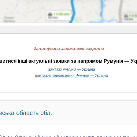
Запитувана заявка вже закрита
итися інші актуальні заявки за напрямом Румунія — Ук
вантажі Румунія — Україна
вантажні перевезення Румунія — Україна
вська область обл.
 Києва, Київська область обл. регіональних центрів столиць з