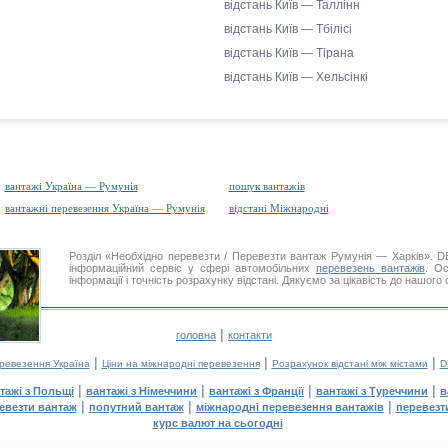
відстань Київ — Таллінн
відстань Київ — Тбілісі
відстань Київ — Тірана
відстань Київ — Хельсінкі
вантажі Україна — Румунія
пошук вантажів
вантажні перевезення Україна — Румунія
відстані Міжнародні
Розділ «Необхідно перевезти / Перевезти вантаж Румунія — Харків».
інформаційний сервіс у сфері автомобільних
перевезень вантажів
. Ос
інформації і точність розрахунку відстані. Дякуємо за цікавість до нашого
|
головна
контакти
|
|
|
еревезення Україна
Ціни на міжнародні перевезення
Розрахунок відстані між містами
D
|
|
|
|
тажі з Польщі
вантажі з Німеччини
вантажі з Франції
вантажі з Туреччини
в
|
|
|
евезти вантаж
попутний вантаж
міжнародні перевезення вантажів
перевезт
курс валют на сьогодні