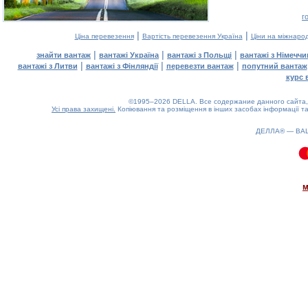
г
|
|
Ціна перевезення
Вартість перевезення Україна
Ціни на міжнаро
|
|
|
знайти вантаж
вантажі Україна
вантажі з Польщі
вантажі з Німечч
|
|
|
вантажі з Литви
вантажі з Фінляндії
перевезти вантаж
попутний вантаж
курс 
©1995–2026 DELLA. Все содержание данного сайта, 
Усі права захищені.
Копіювання та розміщення в інших засобах інформації та
ДЕЛЛА® —
ВА
0.1(aws2)
070826-18:24:33
м