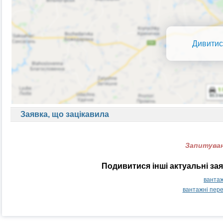
Дивитис
Заявка, що зацікавила
Запитуван
Подивитися інші актуальні за
вантаж
вантажні пер