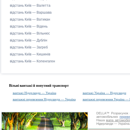
відстань Київ — Валетта
відстань Київ — Варшава
відстань Київ — Ватикан
відстань Київ — Відень
відстань Київ — Вільнюс
відстань Київ — Дублін
відстань Київ — Загреб
відстань Київ — Кишинів
відстань Київ — Копенгаген
Вільні вантажі й попутний транспорт
вантажі Нідерланди — Україна
вантажі Україна — Нідерланди
вантажні перевезення Нідерланди — Україна
вантажні перевезення Україна —
DELLA™
Розрахунок 
автомобільних
переве
Наша
мапа автомобіл
Нідерланди — Україна.