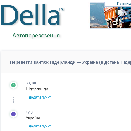
П'ятниц
Перевезти вантаж Нідерланди — Україна (відстань Нід
Звідки
A
+
Додати пункт
Куди
B
+
Додати пункт