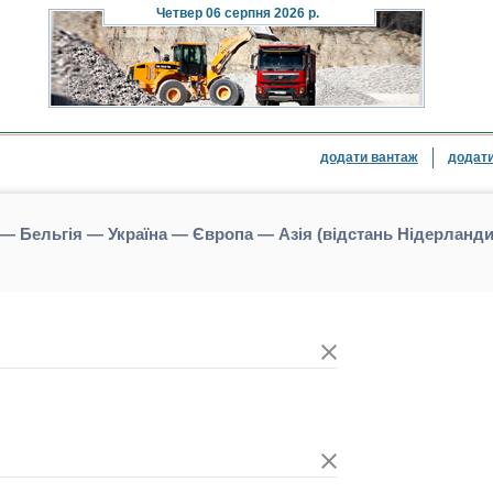
Четвер
06 серпня 2026 р.
додати вантаж
додати
— Бельгія — Україна — Європа — Азія (відстань Нідерланди