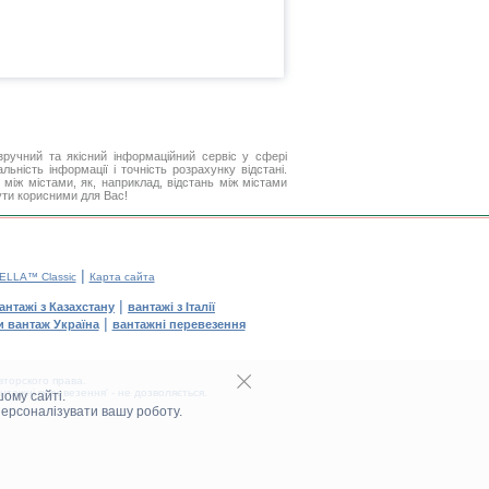
ручний та якісний інформаційний сервіс у сфері
ьність інформації і точність розрахунку відстані.
між містами, як, наприклад, відстань між містами
бути корисними для Вас!
|
ELLA™ Classic
Карта сайта
|
антажі з Казахстану
вантажі з Італії
|
и вантаж Україна
вантажні перевезення
торского права.
тажні перевезення' - не дозволяється.
ому сайті.
персоналізувати вашу роботу.