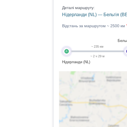
Деталі маршруту:
Нідерланди (NL) — Бельгія (BE
Відстань за маршрутом ~
2500 км
Бельг
~ 235 км
A
~ 2 ч 29 м
Нідерланди (NL)