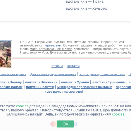
відстань Київ — Тірана
відстань Київ — Хельсінкі
DELLA™
Розрахунок відстані
між містами України, Європи та Азії — з
автомобільних
перевезень
. Основний пріоритет у нашій роботі — актуал
Наша
мапа автомобільних шляхів
допомагає швидко визначати відстані 
Нідерланди — Азія. Дякуємо за цікавість до нашого сервісу, завжди раді 
|
головна
контакти
|
|
|
еревезення Україна
Ціни на міжнародні перевезення
Розрахунок відстані між містами
D
|
|
|
|
тажі з Польщі
вантажі з Німеччини
вантажі з Франції
вантажі з Туреччини
в
|
|
|
евезти вантаж
попутний вантаж
міжнародні перевезення вантажів
перевезт
курс валют на сьогодні
LA. Все содержание данного сайта, включая оформление и стиль, являются объектами ав
іщення в інших засобах інформації та інтернет-сайтах без офіційного дозволу 'DELLA™ Ван
истовуємо
cookies
для надання вам додаткових можливостей при роботі на наш
аються у вашому браузері і використовуються більшістю сайтів, щоб допомогти 
Залишаючись на сайті Della, ви погоджуєтеся з використанням
cookies
.
ДЕЛЛА® —
ВАШІ
ВАНТАЖНІ ПЕРЕВЕЗЕННЯ
™!
OK