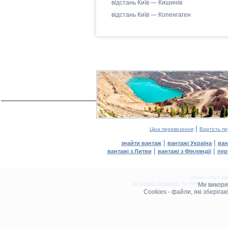
відстань Київ — Кишинів
відстань Київ — Копенгаген
|
Ціна перевезення
Вартість п
|
|
знайти вантаж
вантажі Україна
ван
|
|
вантажі з Литви
вантажі з Фінляндії
пер
©1995–2026 DEL
Усі права захищені.
Копіювання та розм
Ми викор
0.11(aws3)
Cookies - файли, які зберіг
060826-21:58:11