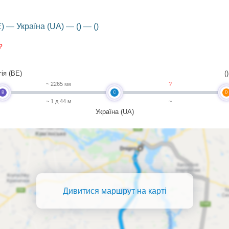
) — Україна (UA) — () — ()
?
ія (BE)
()
~ 2265 км
?
B
C
D
~ 1 д 44 м
~
Україна (UA)
Дивитися маршрут на карті