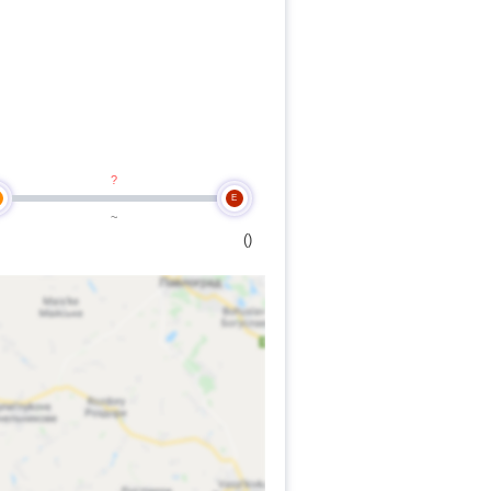
?
E
~
()