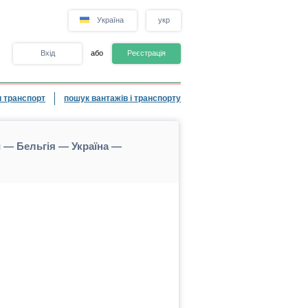
Україна
укр
Вхід
або
Реєстрація
 транспорт
пошук вантажів і транспорту
 — Бельгія — Україна —