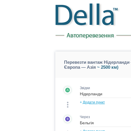
Перевезти вантаж Нідерланди 
Європа — Азія
~ 2500 км)
Звідки
A
+
Додати пункт
Через
B