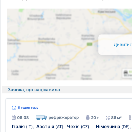
Дивитис
Заявка, що зацікавила
5 годин
тому
рефрижератор
08.08
20 т
86 м³
Італія
Австрія
Чехія
Німеччина
(IT)
,
(AT)
,
(CZ)
—
(DE)
,