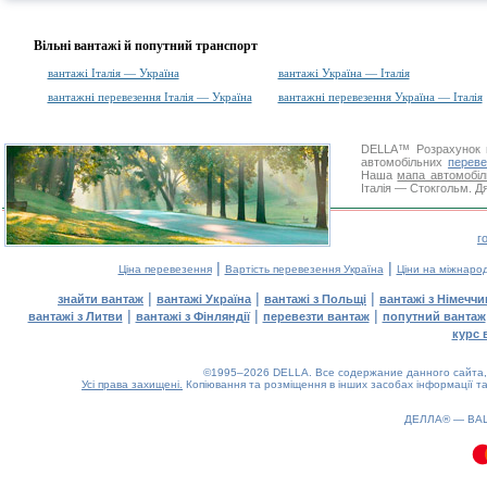
Вільні вантажі й попутний транспорт
вантажі Італія — Україна
вантажі Україна — Італія
вантажні перевезення Італія — Україна
вантажні перевезення Україна — Італія
DELLA™
Розрахунок 
автомобільних
переве
Наша
мапа автомобіл
Італія — Стокгольм. Дя
г
|
|
Ціна перевезення
Вартість перевезення Україна
Ціни на міжнаро
|
|
|
знайти вантаж
вантажі Україна
вантажі з Польщі
вантажі з Німечч
|
|
|
вантажі з Литви
вантажі з Фінляндії
перевезти вантаж
попутний вантаж
курс 
©1995–2026 DELLA. Все содержание данного сайта, 
Усі права захищені.
Копіювання та розміщення в інших засобах інформації та
ДЕЛЛА® —
ВА
0.2(aws4)
080826-11:01:36