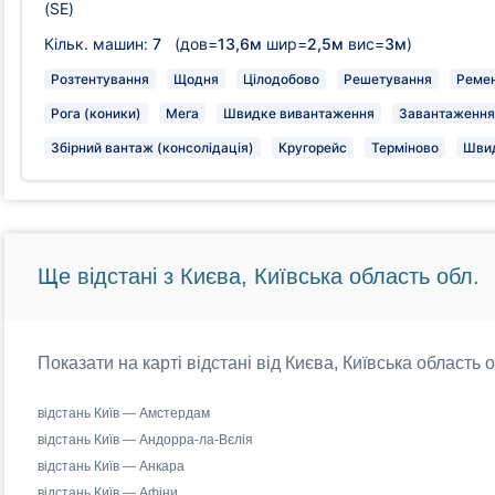
(SE)
Кільк. машин:
7
(дов=
13,6м
шир=
2,5м
вис=
3м
)
Розтентування
Щодня
Цілодобово
Решетування
Ремен
Рога (коники)
Мега
Швидке вивантаження
Завантаження 
Збірний вантаж (консолідація)
Кругорейс
Терміново
Швид
Ще відстані з Києва, Київська область обл.
Показати на карті відстані від Києва, Київська область 
відстань Київ — Амстердам
відстань Київ — Андорра-ла-Вєлія
відстань Київ — Анкара
відстань Київ — Афіни