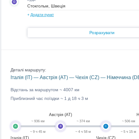
G
+
Додати пункт
Розрахувати
Деталі маршруту:
Італія (IT) — Австрія (AT) — Чехія (CZ) — Німеччина (
Відстань за маршрутом ~
4007 км
Приблизний час поїздки ~
1 д 18 ч 3 м
Австрія (AT)
Н
~ 936 км
~ 374 км
~ 506 км
A
B
C
~ 9 ч 45 м
~ 4 ч 58 м
~ 5 ч 15 м
Італія (IT)
Чехія (CZ)