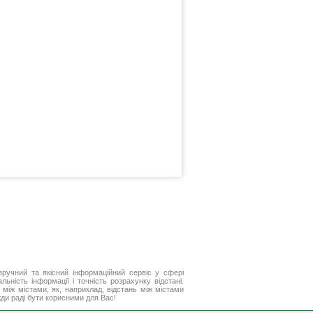
ручний та якісний інформаційний сервіс у сфері
ьність інформації і точність розрахунку відстані.
між містами, як, наприклад, відстань між містами
жди раді бути корисними для Вас!