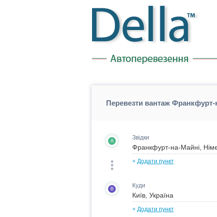
Перевезти вантаж Франкфурт-н
Звідки
A
+
Додати пункт
Куди
B
+
Додати пункт