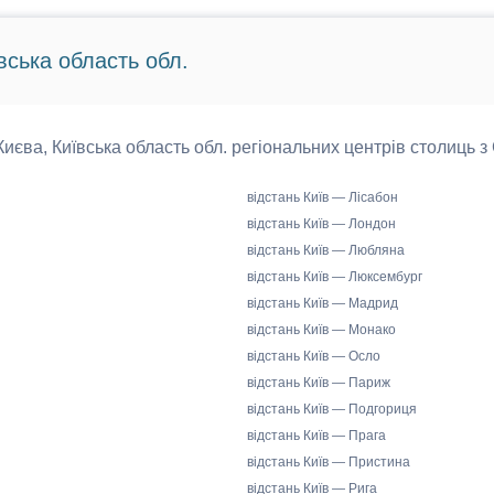
вська область обл.
 Києва, Київська область обл. регіональних центрів столиць з
відстань Київ — Лісабон
відстань Київ — Лондон
відстань Київ — Любляна
відстань Київ — Люксембург
відстань Київ — Мадрид
відстань Київ — Монако
відстань Київ — Осло
відстань Київ — Париж
відстань Київ — Подгориця
відстань Київ — Прага
відстань Київ — Пристина
відстань Київ — Рига