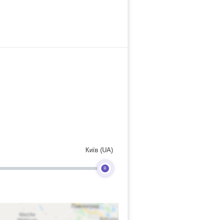
Київ (UA)
B