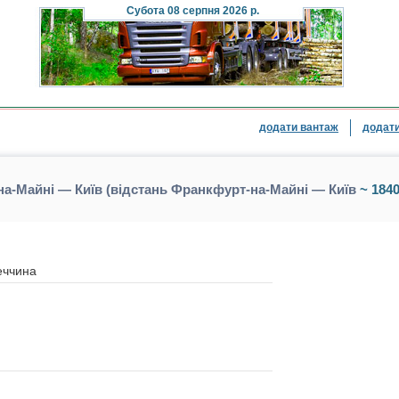
Субота
08 серпня 2026 р.
додати вантаж
додати
а-Майні — Київ (відстань Франкфурт-на-Майні — Київ
~ 1840