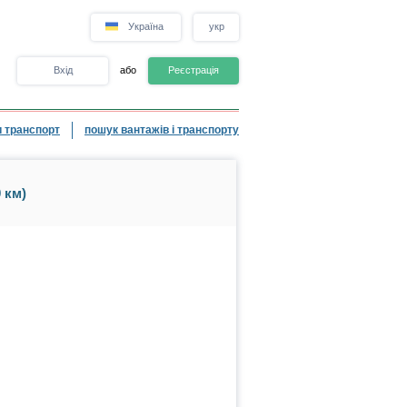
Україна
укр
Вхід
або
Реєстрація
 транспорт
пошук вантажів і транспорту
 км)