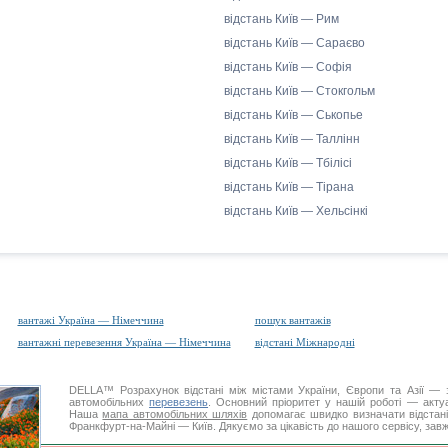
відстань Київ — Рим
відстань Київ — Сараєво
відстань Київ — Софія
відстань Київ — Стокгольм
відстань Київ — Ськопье
відстань Київ — Таллінн
відстань Київ — Тбілісі
відстань Київ — Тірана
відстань Київ — Хельсінкі
вантажі Україна — Німеччина
пошук вантажів
вантажні перевезення Україна — Німеччина
відстані Міжнародні
DELLA™
Розрахунок відстані
між містами України, Європи та Азії — з
автомобільних
перевезень
. Основний пріоритет у нашій роботі — актуал
Наша
мапа автомобільних шляхів
допомагає швидко визначати відстані 
Франкфурт-на-Майні — Київ. Дякуємо за цікавість до нашого сервісу, зав