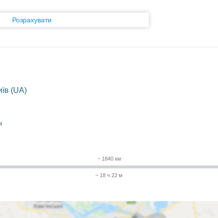
Розрахувати
їв (UA)
м
~ 1840 км
~ 18 ч 22 м