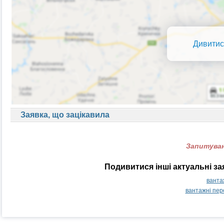
Дивитис
Заявка, що зацікавила
Запитуван
Подивитися інші актуальні з
ванта
вантажні пер