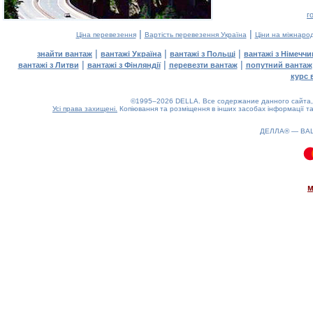
г
|
|
Ціна перевезення
Вартість перевезення Україна
Ціни на міжнаро
|
|
|
знайти вантаж
вантажі Україна
вантажі з Польщі
вантажі з Німечч
|
|
|
вантажі з Литви
вантажі з Фінляндії
перевезти вантаж
попутний вантаж
курс 
©1995–2026 DELLA. Все содержание данного сайта, 
Усі права захищені.
Копіювання та розміщення в інших засобах інформації та
ДЕЛЛА® —
ВА
0.12(aws2)
090826-04:12:23
м