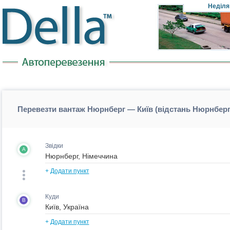
Неділя
Перевезти вантаж Нюрнберг — Київ (відстань Нюрнберг
Звідки
A
+
Додати пункт
Куди
B
+
Додати пункт