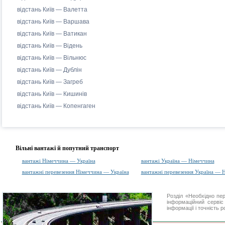
відстань Київ — Валетта
відстань Київ — Варшава
відстань Київ — Ватикан
відстань Київ — Відень
відстань Київ — Вільнюс
відстань Київ — Дублін
відстань Київ — Загреб
відстань Київ — Кишинів
відстань Київ — Копенгаген
Вільні вантажі й попутний транспорт
вантажі Німеччина — Україна
вантажі Україна — Німеччина
вантажні перевезення Німеччина — Україна
вантажні перевезення Україна — 
Розділ «Необхідно п
інформаційний серві
інформації і точність 