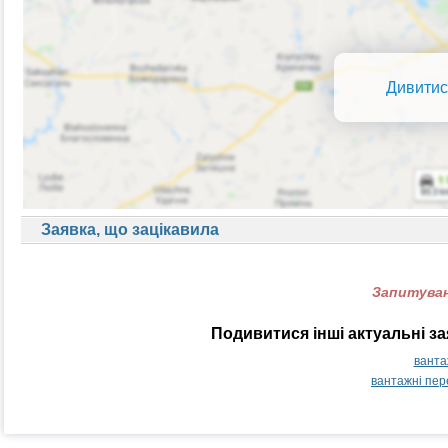
Дивитис
Заявка, що зацікавила
Запитуван
Подивитися інші актуальні з
ванта
вантажні пер