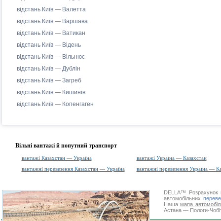
відстань Київ — Валетта
відстань Київ — Варшава
відстань Київ — Ватикан
відстань Київ — Відень
відстань Київ — Вільнюс
відстань Київ — Дублін
відстань Київ — Загреб
відстань Київ — Кишинів
відстань Київ — Копенгаген
Вільні вантажі й попутний транспорт
вантажі Казахстан — Україна
вантажі Україна — Казахстан
вантажні перевезення Казахстан — Україна
вантажні перевезення Україна — К
DELLA™
Розрахунок 
автомобільних
переве
Наша
мапа автомобіл
Астана — Пологи-Чобіт