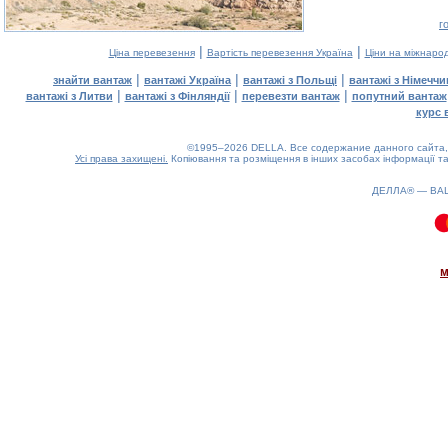
г
|
|
Ціна перевезення
Вартість перевезення Україна
Ціни на міжнаро
|
|
|
знайти вантаж
вантажі Україна
вантажі з Польщі
вантажі з Німечч
|
|
|
вантажі з Литви
вантажі з Фінляндії
перевезти вантаж
попутний вантаж
курс 
©1995–2026 DELLA. Все содержание данного сайта, 
Усі права захищені.
Копіювання та розміщення в інших засобах інформації та
ДЕЛЛА® —
ВА
0.1(aws4)
060826-09:26:58
м