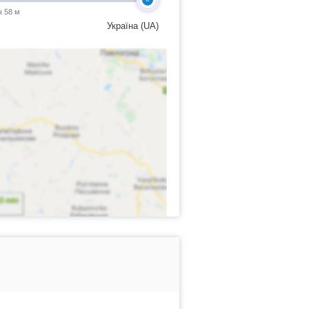
ч 58 м
Україна (UA)