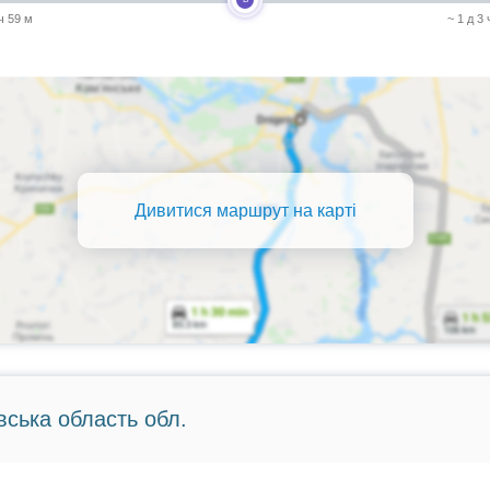
 ч 59 м
~ 1 д 3 
Дивитися маршрут на карті
вська область обл.