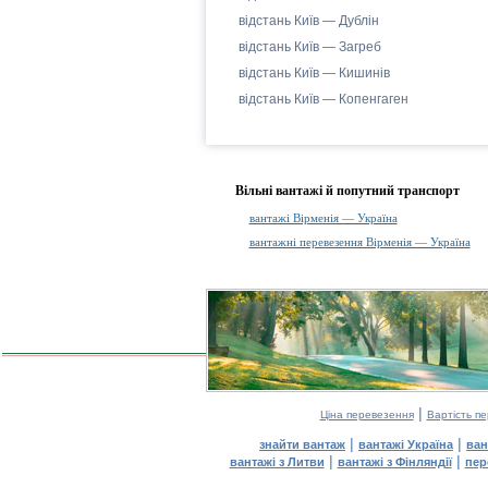
відстань Київ — Дублін
відстань Київ — Загреб
відстань Київ — Кишинів
відстань Київ — Копенгаген
Вільні вантажі й попутний транспорт
вантажі Вірменія — Україна
вантажні перевезення Вірменія — Україна
|
Ціна перевезення
Вартість п
|
|
знайти вантаж
вантажі Україна
ван
|
|
вантажі з Литви
вантажі з Фінляндії
пер