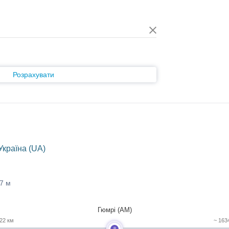
Розрахувати
країна (UA)
57 м
Гюмрі (AM)
22 км
~ 163
B