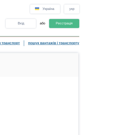
Україна
укр
Вхід
або
Реєстрація
 транспорт
пошук вантажів і транспорту