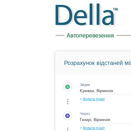
Розрахунок відстаней мі
Звідки
A
+
Додати пункт
Через
B
+
Додати пункт