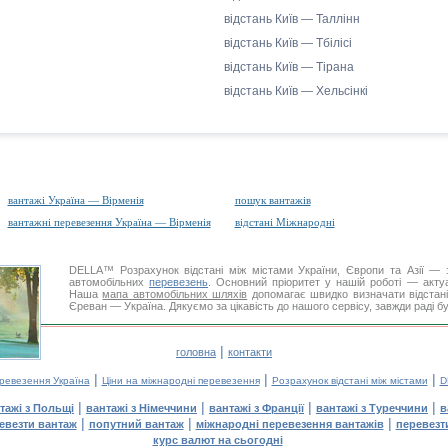
відстань Київ — Таллінн
відстань Київ — Тбілісі
відстань Київ — Тірана
відстань Київ — Хельсінкі
вантажі Україна — Вірменія
пошук вантажів
вантажні перевезення Україна — Вірменія
відстані Міжнародні
DELLA™
Розрахунок відстані
між містами України, Європи та Азії — з
автомобільних
перевезень
. Основний пріоритет у нашій роботі — актуал
Наша
мапа автомобільних шляхів
допомагає швидко визначати відстані 
Єреван — Україна. Дякуємо за цікавість до нашого сервісу, завжди раді б
|
головна
контакти
|
|
|
еревезення Україна
Ціни на міжнародні перевезення
Розрахунок відстані між містами
D
|
|
|
|
тажі з Польщі
вантажі з Німеччини
вантажі з Франції
вантажі з Туреччини
в
|
|
|
евезти вантаж
попутний вантаж
міжнародні перевезення вантажів
перевезт
курс валют на сьогодні