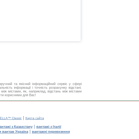
ручний та якісний інформаційний сервіс у сфері
ьність інформації і точність розрахунку відстані.
між містами, як, наприклад, відстань між містами
ути корисними для Вас!
|
ELLA™ Classic
Карта сайта
|
антажі з Казахстану
вантажі з Італії
|
и вантаж Україна
вантажні перевезення