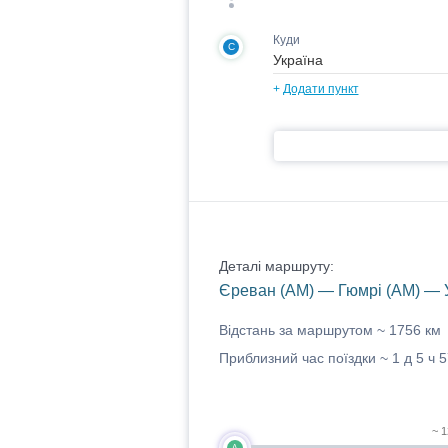
Куди
C
+
Додати пункт
Деталі маршруту:
Єреван (AM) — Гюмрі (AM) — У
Відстань за маршрутом ~
1756 км
Приблизний час поїздки ~
1 д 5 ч 
~ 1
A