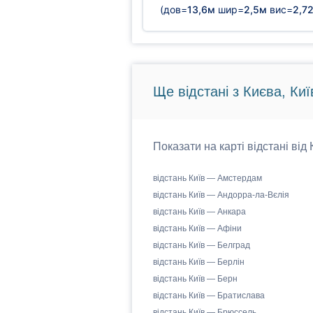
(дов=
13,6м
шир=
2,5м
вис=
2,7
Ще відстані з Києва, Киї
Показати на карті відстані від
відстань Київ — Амстердам
відстань Київ — Андорра-ла-Вєлія
відстань Київ — Анкара
відстань Київ — Афіни
відстань Київ — Белград
відстань Київ — Берлін
відстань Київ — Берн
відстань Київ — Братислава
відстань Київ — Брюссель