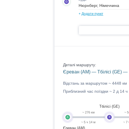
G
+
Додати пункт
Деталі маршруту:
Єреван (AM) — Тбілісі (GE) —
Відстань за маршрутом ~
4448 км
Приблизний час поїздки ~
2 д 14 ч
Тбілісі (GE)
~ 276 км
~ 5
A
B
~ 5 ч 14 м
~ 7
Єреван (AM)