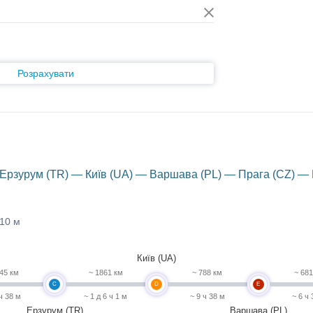
Розрахувати
 Ерзурум (TR) — Київ (UA) — Варшава (PL) — Прага (CZ) —
 10 м
Київ (UA)
45 км
~ 1861 км
~ 788 км
~ 68
C
D
E
 ч 38 м
~ 1 д 6 ч 1 м
~ 9 ч 38 м
~ 6 ч 
Ерзурум (TR)
Варшава (PL)