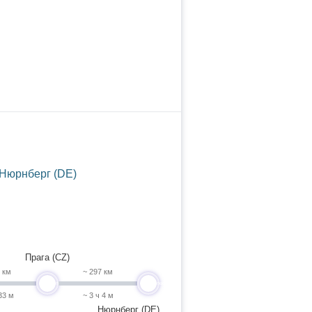
 Нюрнберг (DE)
Прага (CZ)
1 км
~ 297 км
undefined
undefined
33 м
~ 3 ч 4 м
Нюрнберг (DE)