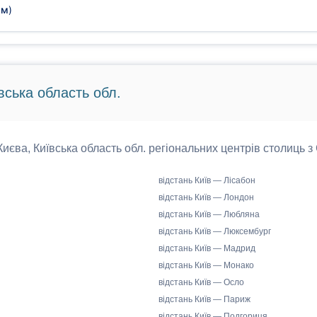
2м
)
вська область обл.
 Києва, Київська область обл. регіональних центрів столиць з
відстань Київ — Лісабон
відстань Київ — Лондон
відстань Київ — Любляна
відстань Київ — Люксембург
відстань Київ — Мадрид
відстань Київ — Монако
відстань Київ — Осло
відстань Київ — Париж
відстань Київ — Подгориця