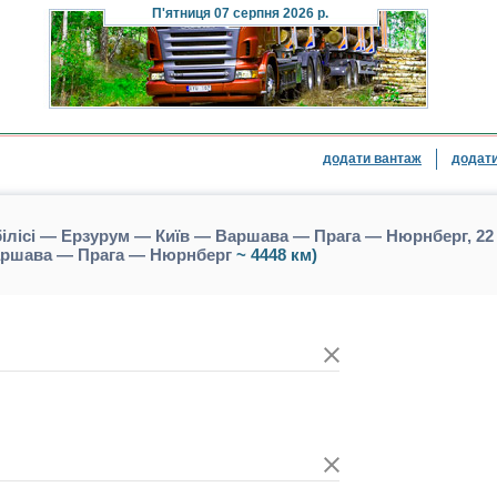
П'ятниця
07 серпня 2026 р.
додати вантаж
додати
ілісі — Ерзурум — Київ — Варшава — Прага — Нюрнберг, 22 
Варшава — Прага — Нюрнберг
~ 4448 км)