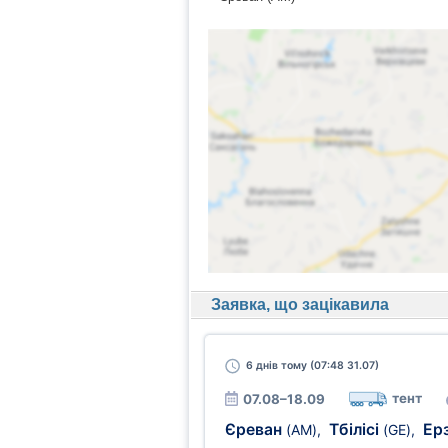
Заявка, що зацікавила
6 днів
тому (07:48 31.07)
тент
07.08–18.09
Єреван
Тбілісі
Ер
(AM)
,
(GE)
,