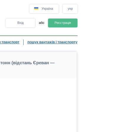
Україна
укр
Вхід
або
Реєстрація
 транспорт
пошук вантажів і транспорту
тонн (відстань Єреван —