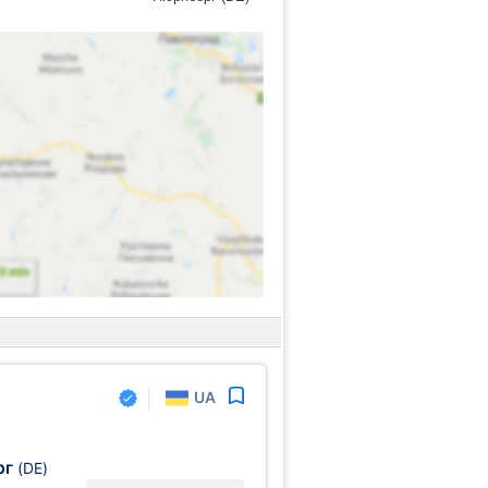
UA
рг
(DE)