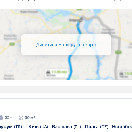
Дивитися маршрут на карті
22 т
90 м³
зурум
Київ
Варшава
Прага
Нюрнбе
(TR)
—
(UA)
,
(PL)
,
(CZ)
,