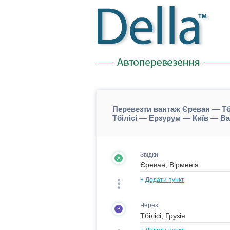
Перевезти вантаж Єреван — Тб
Тбілісі — Ерзурум — Київ — 
Звідки
A
+
Додати пункт
Через
B